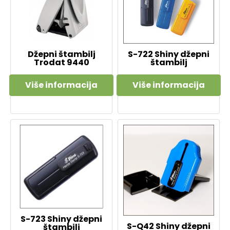
Džepni štambilj
S-722 Shiny džepni
Trodat 9440
štambilj
Više informacija
Više informacija
S-723 Shiny džepni
S-Q42 Shiny džepni
štambilj