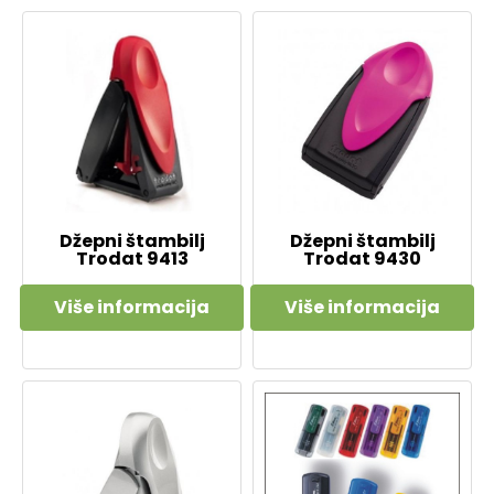
Džepni štambilj
Džepni štambilj
Trodat 9413
Trodat 9430
Više informacija
Više informacija