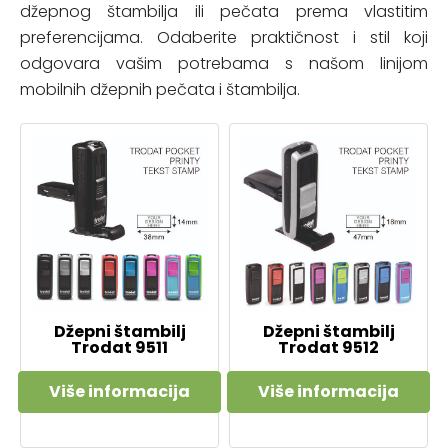
džepnog štambilja ili pečata prema vlastitim
preferencijama. Odaberite praktičnost i stil koji
odgovara vašim potrebama s našom linijom
mobilnih džepnih pečata i štambilja.
Džepni štambilj
Džepni štambilj
Trodat 9511
Trodat 9512
Više informacija
Više informacija