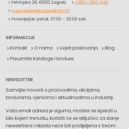
Petrinjska 28, 10000 Zagreb
+385 1 7980-949
copyreklam@copyreklam.hr
Ponedjeljak-petak: 07:00 – 20:00 sati
INFORMACIJE
Kontakt
O nama
Uvjeti poslovanja
Blog
Preuzmite kataloge i brošure
NEWSLETTER
Saznajte novosti o proizvodima, akcijama,
brošurama, cjenicima i aktualnostima u industriji.
Vaša email adresa je sigurna, možete se ispisati u
bilo kojem trenutku, koristiti će se isključivo za slanje
newslettera i nikada neće biti podijeljena s trećim