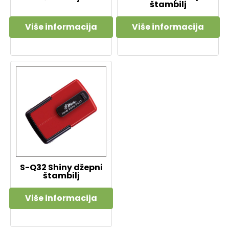
štambilj
Više informacija
Više informacija
S-Q32 Shiny džepni
štambilj
Više informacija