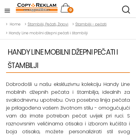
0
Home
Štambilji, Pečati, Žigovi
Štambilji - pečati
Handy Line mobilni džepni pečati i štambilji
HANDY LINE MOBILNI DŽEPNI PEČATI I
ŠTAMBILJI
Dobrodošli u našu ekskluzivnu kolekciju Handy Line
mobilnih džepnih pečata i štambilja, idealnih za
svakodnevnu upotrebu. Ova posebna linija pečata
je prilagođena vašem životnom stilu - omogućujući
vam da imate potreban pečat uvijek pri ruci. S
raznovrsnim veličinama otisaka i izborom kućišta i
boja otisaka, možete personalizirati stil svog