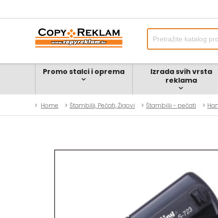
Promo stalci i oprema
Izrada svih vrsta
reklama
Home
Štambilji, Pečati, Žigovi
Štambilji - pečati
Han