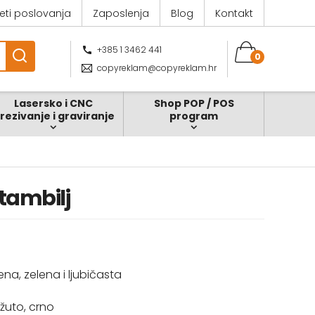
jeti poslovanja
Zaposlenja
Blog
Kontakt
+385 1 3462 441
0
copyreklam@copyreklam.hr
Lasersko i CNC
Shop POP / POS
zrezivanje i graviranje
program
štambilj
na, zelena i ljubičasta
žuto, crno