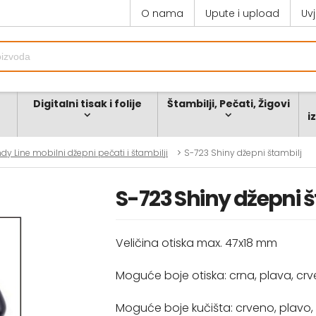
O nama
Upute i upload
Uv
Digitalni tisak i folije
Štambilji, Pečati, Žigovi
i
dy Line mobilni džepni pečati i štambilji
S-723 Shiny džepni štambilj
S-723 Shiny džepni 
Veličina otiska max. 47x18 mm
Moguće boje otiska: crna, plava, crve
Moguće boje kučišta: crveno, plavo, 