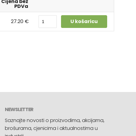
Cijena bez
PDVa
27.20 €
U košaricu
NEWSLETTER
Saznajte novosti o proizvodima, akcijama,
brošurama, cjenicima i aktualnostima u