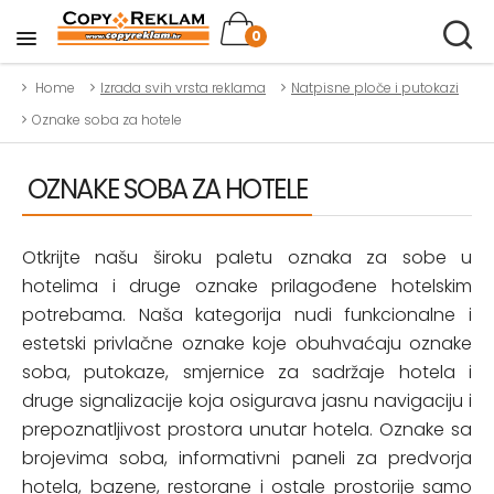
0
Home
Izrada svih vrsta reklama
Natpisne ploče i putokazi
Oznake soba za hotele
OZNAKE SOBA ZA HOTELE
Otkrijte našu široku paletu oznaka za sobe u
hotelima i druge oznake prilagođene hotelskim
potrebama. Naša kategorija nudi funkcionalne i
estetski privlačne oznake koje obuhvaćaju oznake
soba, putokaze, smjernice za sadržaje hotela i
druge signalizacije koja osigurava jasnu navigaciju i
prepoznatljivost prostora unutar hotela. Oznake sa
brojevima soba, informativni paneli za predvorja
hotela, bazene, restorane i ostale prostorije samo