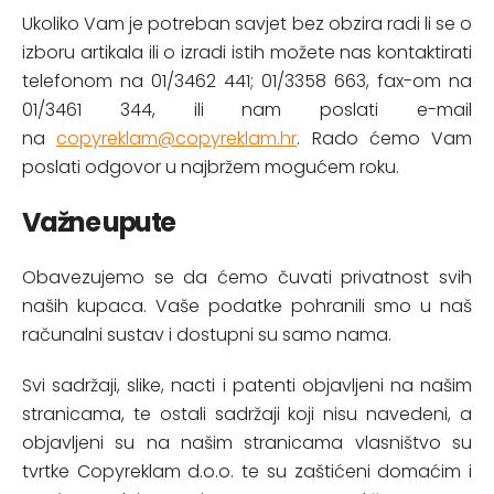
Ukoliko Vam je potreban savjet bez obzira radi li se o
izboru artikala ili o izradi istih možete nas kontaktirati
telefonom na 01/3462 441; 01/3358 663, fax-om na
01/3461 344, ili nam poslati e-mail
na
copyreklam@copyreklam.hr
. Rado ćemo Vam
poslati odgovor u najbržem mogućem roku.
Važne upute
Obavezujemo se da ćemo čuvati privatnost svih
naših kupaca. Vaše podatke pohranili smo u naš
računalni sustav i dostupni su samo nama.
Svi sadržaji, slike, nacti i patenti objavljeni na našim
stranicama, te ostali sadržaji koji nisu navedeni, a
objavljeni su na našim stranicama vlasništvo su
tvrtke Copyreklam d.o.o. te su zaštićeni domaćim i