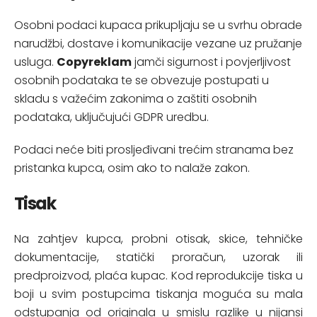
Osobni podaci kupaca prikupljaju se u svrhu obrade
narudžbi, dostave i komunikacije vezane uz pružanje
usluga.
Copyreklam
jamči sigurnost i povjerljivost
osobnih podataka te se obvezuje postupati u
skladu s važećim zakonima o zaštiti osobnih
podataka, uključujući GDPR uredbu.
Podaci neće biti prosljeđivani trećim stranama bez
pristanka kupca, osim ako to nalaže zakon.
Tisak
Na zahtjev kupca, probni otisak, skice, tehničke
dokumentacije, statički proračun, uzorak ili
predproizvod, plaća kupac. Kod reprodukcije tiska u
boji u svim postupcima tiskanja moguća su mala
odstupanja od originala u smislu razlike u nijansi