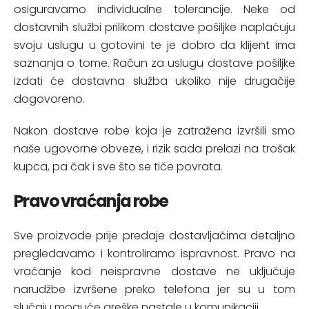
osiguravamo individualne tolerancije. Neke od
dostavnih službi prilikom dostave pošiljke naplaćuju
svoju uslugu u gotovini te je dobro da klijent ima
saznanja o tome. Račun za uslugu dostave pošiljke
izdati će dostavna služba ukoliko nije drugačije
dogovoreno.
Nakon dostave robe koja je zatražena izvršili smo
naše ugovorne obveze, i rizik sada prelazi na trošak
kupca, pa čak i sve što se tiče povrata.
Pravo vraćanja robe
Sve proizvode prije predaje dostavljačima detaljno
pregledavamo i kontroliramo ispravnost. Pravo na
vraćanje kod neispravne dostave ne uključuje
narudžbe izvršene preko telefona jer su u tom
slučaju moguće greške nastale u komunikaciji.