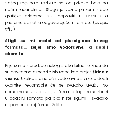
Vašeg računala razlikuje se od prikaza boja na
našim računalima. Stoga je važno prilikom izrade
grafičke pripreme istu napraviti u CMYK-u a
pripremu poslati u odgovarajućem formatu (ai, eps,
tiff....)
Stigli su mi stalci od pleksiglasa krivog
formata... željeli smo vodoravne, a dobili
okomite!
Prije same narudžbe nekog stalka bitno je znati da
su navedene dimenzije iskazane kao omjer
širina x
visina
. Ukoliko ste naručili vodoravne stalke, a dobili
okomite, reklamacije će se svakako uvažiti. No
nemojmo se zavaravati, većina nas lagano se zbuni
u odabiru formata pa ako niste sigurni - svakako
napomenite koji format želite.