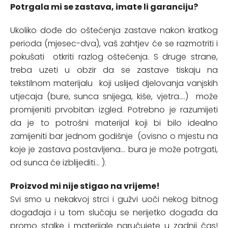
Potrgala mi se zastava, imate li garanciju?
Ukoliko dođe do oštećenja zastave nakon kratkog
perioda (mjesec-dva), vaš zahtjev će se razmotriti i
pokušati otkriti razlog oštećenja. S druge strane,
treba uzeti u obzir da se zastave tiskaju na
tekstilnom materijalu koji uslijed djelovanja vanjskih
utjecaja (bure, sunca snijega, kiše, vjetra....) može
promijeniti prvobitan izgled. Potrebno je razumijeti
da je to potrošni materijal koji bi bilo idealno
zamijeniti bar jednom godišnje (ovisno o mjestu na
koje je zastava postavljena... bura je može potrgati,
od sunca će izblijediti... ).
Proizvod mi nije stigao na vrijeme!
Svi smo u nekakvoj strci i gužvi uoči nekog bitnog
događaja i u tom slučaju se nerijetko događa da
promo stalke i materijale naručujete u zadnji čas!