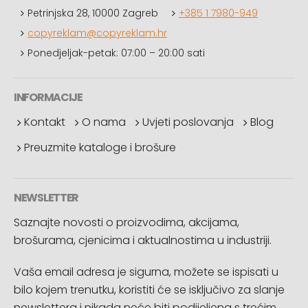
Petrinjska 28, 10000 Zagreb
+385 1 7980-949
copyreklam@copyreklam.hr
Ponedjeljak-petak: 07:00 – 20:00 sati
INFORMACIJE
Kontakt
O nama
Uvjeti poslovanja
Blog
Preuzmite kataloge i brošure
NEWSLETTER
Saznajte novosti o proizvodima, akcijama,
brošurama, cjenicima i aktualnostima u industriji.
Vaša email adresa je sigurna, možete se ispisati u
bilo kojem trenutku, koristiti će se isključivo za slanje
newslettera i nikada neće biti podijeljena s trećim