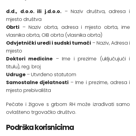
d.d., d.o.o. ili j.d.o.o.
– Naziv društva, adresa i
mjesto društva
Obrti
– Naziv obrta, adresa i mjesto obrta, ime
vlasnika obrta, OIB obrta (vlasnika obrta)
Odvjetnički uredi i sudski tumači
– Naziv, Adresa i
mjesto
Doktori medicine
– Ime i prezime (uključujući i
titulu), reg. broj
Udruge
– Utvrđeno statutom
Samostalne djelatnosti
– Ime i prezime, adresa i
mjesto prebivališta
Pečate i žigove s grbom RH može izrađivati samo
ovlašteno trgovačko društvo.
Podrška korisnicima