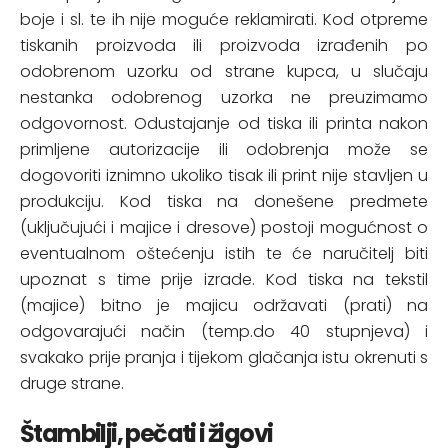
boje i sl. te ih nije moguće reklamirati. Kod otpreme
tiskanih proizvoda ili proizvoda izrađenih po
odobrenom uzorku od strane kupca, u slučaju
nestanka odobrenog uzorka ne preuzimamo
odgovornost. Odustajanje od tiska ili printa nakon
primljene autorizacije ili odobrenja može se
dogovoriti iznimno ukoliko tisak ili print nije stavljen u
produkciju. Kod tiska na donešene predmete
(uključujući i majice i dresove) postoji mogućnost o
eventualnom oštećenju istih te će naručitelj biti
upoznat s time prije izrade. Kod tiska na tekstil
(majice) bitno je majicu održavati (prati) na
odgovarajući način (temp.do 40 stupnjeva) i
svakako prije pranja i tijekom glačanja istu okrenuti s
druge strane.
Štambilji, pečati i žigovi