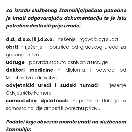
Za izradu službenog štambilja/pečata potrebno
je imati odgovarajuću dokumentaciju te je istu
potrebno dostaviti prije izrade:
d.d., d.o.o. ili j.d.o.o.
- rješenje Trgovačkog suda
obrti
- rješenje ili obrtnica od gradskog ureda za
gospodarstvo
udruge
- potvrda statuta osnivanja udruge
doktori medicine
- diploma i potvrda od
Ministarstva zdravstva
odvjetnički uredi i sudski tumači
- rješenje
Odvjetničke komore
samostalne djelatnosti
- potvrda Udruge o
samostalnoj djelatnosti ili poreznu prijavu
Podatci koje obvezno morate imati na službenom
štambilju: