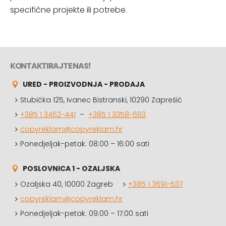
specifične projekte ili potrebe.
KONTAKTIRAJTE NAS!
URED - PROIZVODNJA - PRODAJA
Stubička 125, Ivanec Bistranski, 10290 Zaprešić
+385 1 3462-441
–
+385 1 3358-663
copyreklam@copyreklam.hr
Ponedjeljak-petak: 08:00 – 16:00 sati
POSLOVNICA 1 - OZALJSKA
Ozaljska 40, 10000 Zagreb
+385 1 3691-537
copyreklam@copyreklam.hr
Ponedjeljak-petak: 09:00 – 17:00 sati