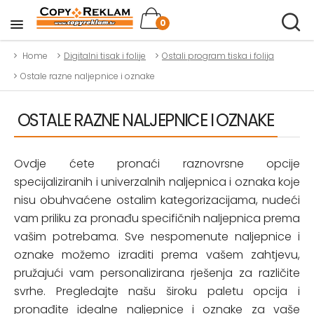
0
Home
Digitalni tisak i folije
Ostali program tiska i folija
Ostale razne naljepnice i oznake
OSTALE RAZNE NALJEPNICE I OZNAKE
Ovdje ćete pronaći raznovrsne opcije
specijaliziranih i univerzalnih naljepnica i oznaka koje
nisu obuhvaćene ostalim kategorizacijama, nudeći
vam priliku za pronađu specifičnih naljepnica prema
vašim potrebama. Sve nespomenute naljepnice i
oznake možemo izraditi prema vašem zahtjevu,
pružajući vam personalizirana rješenja za različite
svrhe. Pregledajte našu široku paletu opcija i
pronađite idealne naljepnice i oznake za vaše