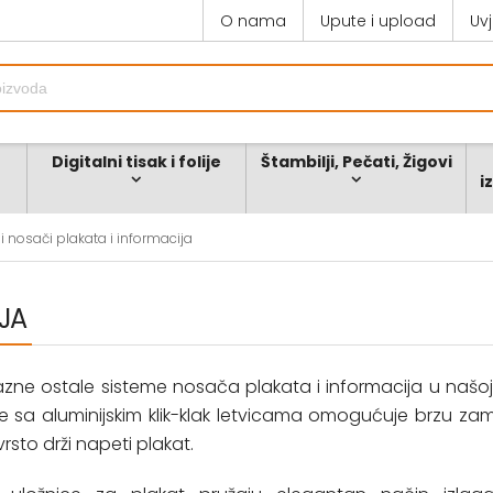
O nama
Upute i upload
Uv
Digitalni tisak i folije
Štambilji, Pečati, Žigovi
i
i nosači plakata i informacija
IJA
 razne ostale sisteme nosača plakata i informacija u našoj 
ne sa aluminijskim klik-klak letvicama omogućuje brzu za
čvrsto drži napeti plakat.