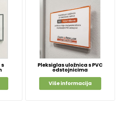
 s
Pleksiglas uložnica s PVC
m
odstojnicima
Više informacija