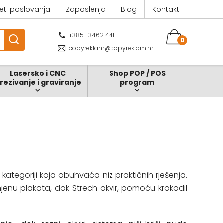
jeti poslovanja
Zaposlenja
Blog
Kontakt
+385 1 3462 441
0
copyreklam@copyreklam.hr
Lasersko i CNC
Shop POP / POS
zrezivanje i graviranje
program
kategoriji koja obuhvaća niz praktičnih rješenja.
mjenu plakata, dok Strech okvir, pomoću krokodil