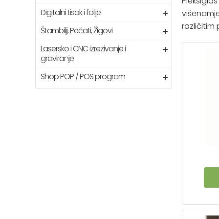
Pleksigl
Digitalni tisak i folije
višenamje
različitim
Štambilji, Pečati, Žigovi
Lasersko i CNC izrezivanje i
graviranje
Shop POP / POS program