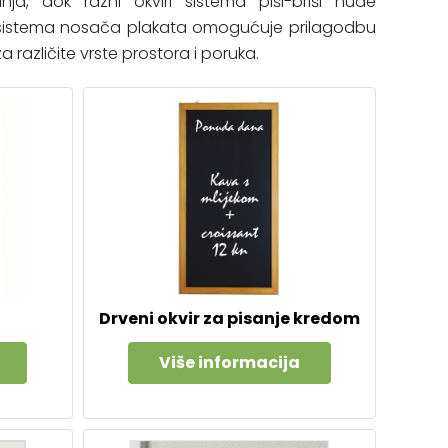
ja, dok razni okviri sistema piši-briši nude
st sistema nosača plakata omogućuje prilagodbu
a različite vrste prostora i poruka.
Drveni okvir za pisanje kredom
Više informacija