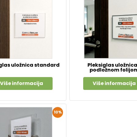
glas uložnica standard
Pleksiglas uložnica
podložnom folijo
Više informacija
Više informacija
10%