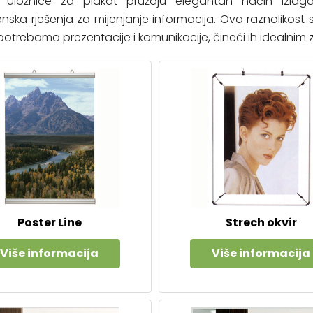
as uložnice za plakat pružaju elegantan način izlagan
nska rješenja za mijenjanje informacija. Ova raznoliko
 potrebama prezentacije i komunikacije, čineći ih idealnim z
Poster Line
Strech okvir
Više informacija
Više informacija