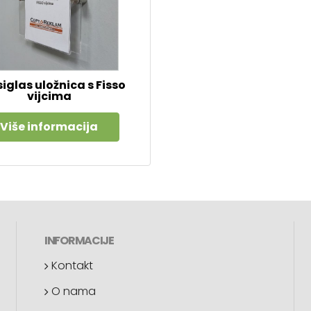
siglas uložnica s Fisso
vijcima
Više informacija
INFORMACIJE
Kontakt
O nama