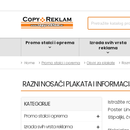
Promo stalci i oprema
Izrada svih vrsta
reklama
Home
Promo stalci i oprema
Okviri za plakate
Razn
RAZNI NOSAČI PLAKATA I INFORMAC
Istražite
KATEGORIJE
Poster Li
Promo stalci i oprema
štipaljki, 
Izrada svih vrsta reklama