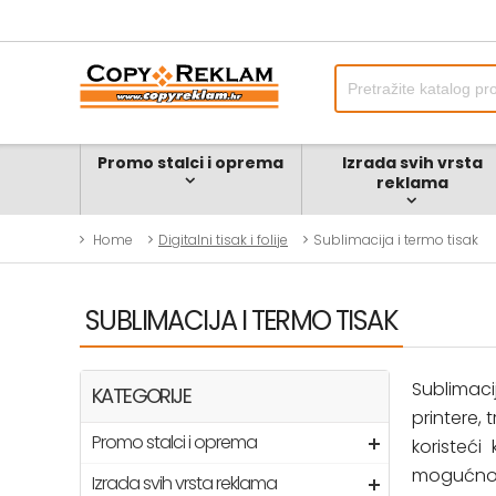
Promo stalci i oprema
Izrada svih vrsta
reklama
Home
Digitalni tisak i folije
Sublimacija i termo tisak
SUBLIMACIJA I TERMO TISAK
Sublimaci
KATEGORIJE
printere, 
Promo stalci i oprema
koristeći
mogućnosti
Izrada svih vrsta reklama