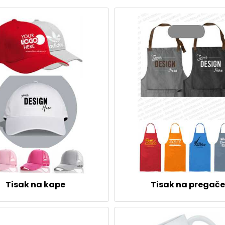
Tisak na kape
Tisak na pregače