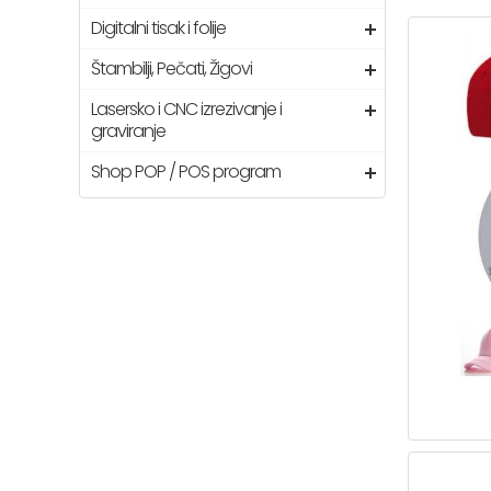
Digitalni tisak i folije
Štambilji, Pečati, Žigovi
Lasersko i CNC izrezivanje i
graviranje
Shop POP / POS program