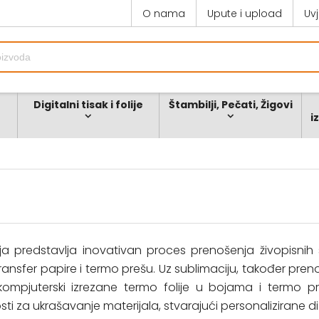
O nama
Upute i upload
Uv
Digitalni tisak i folije
Štambilji, Pečati, Žigovi
i
ja predstavlja inovativan proces prenošenja živopisnih sl
transfer papire i termo prešu. Uz sublimaciju, također preno
 kompjuterski izrezane termo folije u bojama i termo pr
 za ukrašavanje materijala, stvarajući personalizirane dizajn