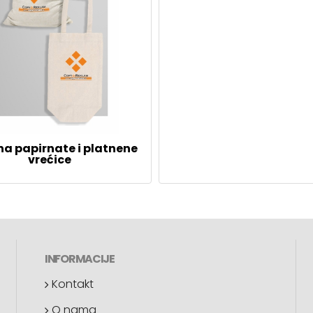
na papirnate i platnene
vrećice
INFORMACIJE
Kontakt
O nama