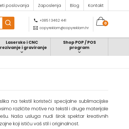
jeti poslovanja
Zaposlenja
Blog
Kontakt
+385 1 3462 441
0
copyreklam@copyreklam.hr
Lasersko i CNC
Shop POP / POS
zrezivanje i graviranje
program
ika na tekstil koristeći specijalne sublimacijske
simo različite motive na tekstil i druge materijale
ešu. Naša usluga nudi širok spektar kreativnih
e koji ističu vaš stil i originalnost.