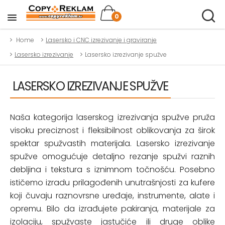
0
Home
Lasersko i CNC izrezivanje i graviranje
Lasersko izrezivanje
Lasersko izrezivanje spužve
LASERSKO IZREZIVANJE SPUŽVE
Naša kategorija laserskog izrezivanja spužve pruža
visoku preciznost i fleksibilnost oblikovanja za širok
spektar spužvastih materijala. Lasersko izrezivanje
spužve omogućuje detaljno rezanje spužvi raznih
debljina i tekstura s iznimnom točnošću. Posebno
ističemo izradu prilagođenih unutrašnjosti za kufere
koji čuvaju raznovrsne uređaje, instrumente, alate i
opremu. Bilo da izrađujete pakiranja, materijale za
izolaciju, spužvaste jastučiće ili druge oblike