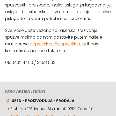
spužvastih proizvoda, naša usluga prilagođena je
osigurati vrhunsku kvalitetu rezanja spužve
prilagođenu vašim potrebama i projektima.
Sve Vaše upite vezano za Lasersko izrezivanje
spužve molimo da nam dostavite putem naše e-
mail adrese
copyreklam@copyreklam.hr
ili nas
kontaktirate na naše telefone:
01/ 3462 441, 01/ 3358 663
KONTAKTIRAJTE NAS!
URED - PROIZVODNJA - PRODAJA
Stubička 125, Ivanec Bistranski, 10290 Zaprešić