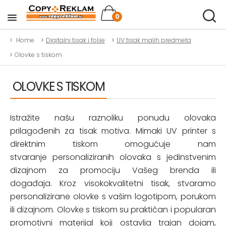
0
Home
Digitalni tisak i folije
UV tisak malih predmeta
Olovke s tiskom
OLOVKE S TISKOM
Istražite našu raznoliku ponudu olovaka
prilagođenih za tisak motiva. Mimaki UV printer s
direktnim tiskom omogućuje nam
stvaranje personaliziranih olovaka s jedinstvenim
dizajnom za promociju Vašeg brenda ili
događaja. Kroz visokokvalitetni tisak, stvaramo
personalizirane olovke s vašim logotipom, porukom
ili dizajnom. Olovke s tiskom su praktičan i popularan
promotivni materijal koji ostavlja trajan dojam,