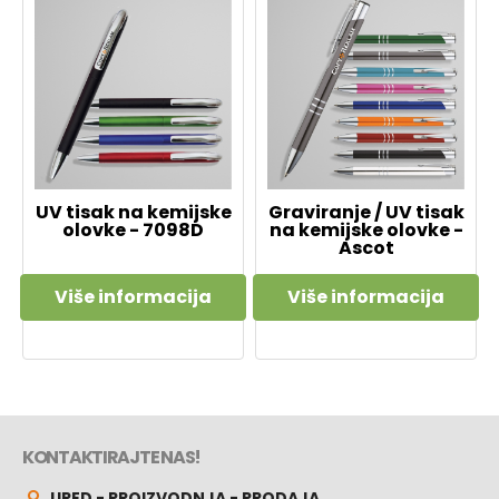
UV tisak na kemijske
Graviranje / UV tisak
olovke - 7098D
na kemijske olovke -
Ascot
Više informacija
Više informacija
KONTAKTIRAJTE NAS!
URED - PROIZVODNJA - PRODAJA