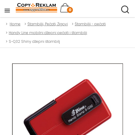
0
Home
Štambilji, Pečati, Žigovi
Štambilji - pečati
Handy Line mobilni džepni pečati i štambilji
S-Q32 Shiny džepni štambilj