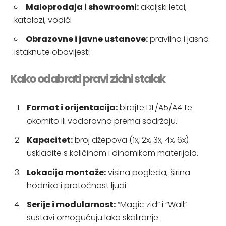
Maloprodaja i showroomi:
akcijski letci,
katalozi, vodiči
Obrazovne i javne ustanove:
pravilno i jasno
istaknute obavijesti
Kako odabrati pravi zidni stalak
Format i orijentacija:
birajte DL/A5/A4 te
okomito ili vodoravno prema sadržaju.
Kapacitet:
broj džepova (1x, 2x, 3x, 4x, 6x)
uskladite s količinom i dinamikom materijala.
Lokacija montaže:
visina pogleda, širina
hodnika i protočnost ljudi.
Serije i modularnost:
“Magic zid” i “Wall”
sustavi omogućuju lako skaliranje.