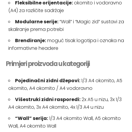
Fleksibilne orijentacije:
okomito i vodoravno
(A4) za različite sadržaje
Modularne serije:
“Wall” i “Magic zid” sustavi za
skaliranje prema potrebi
Brendiranje:
moguć tisak logotipa i oznaka na
informativne headere
Primjeri proizvoda u kategoriji
Pojedinačni zidni džepovi:
1/3 A4 okomito, A5
okomito, A4 okomito / A4 vodoravno
Višestruki zidni rasporedi:
2x A5 u nizu, 3x 1/3
A4 okomito, 3x A4 okomito, 4x 1/3 A4 u nizu
“Wall” serija:
1/3 A4 okomito Wall, A5 okomito
Wall, A4 okomito Wall