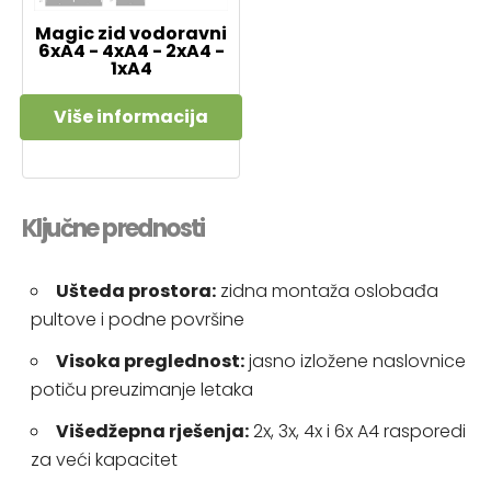
Magic zid vodoravni
6xA4 - 4xA4 - 2xA4 -
1xA4
Više informacija
Ključne prednosti
Ušteda prostora:
zidna montaža oslobađa
pultove i podne površine
Visoka preglednost:
jasno izložene naslovnice
potiču preuzimanje letaka
Višedžepna rješenja:
2x, 3x, 4x i 6x A4 rasporedi
za veći kapacitet