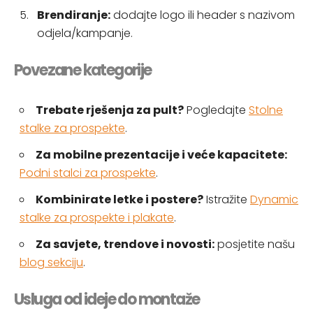
Brendiranje:
dodajte logo ili header s nazivom
odjela/kampanje.
Povezane kategorije
Trebate rješenja za pult?
Pogledajte
Stolne
stalke za prospekte
.
Za mobilne prezentacije i veće kapacitete:
Podni stalci za prospekte
.
Kombinirate letke i postere?
Istražite
Dynamic
stalke za prospekte i plakate
.
Za savjete, trendove i novosti:
posjetite našu
blog sekciju
.
Usluga od ideje do montaže