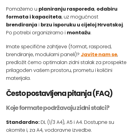
Pomažemo u
planiranju rasporeda
,
odabiru
formata i kapaciteta
, uz mogućnost
brendiranja
i
brzu isporuku u cijeloj Hrvatskoj
.
Po potrebi organiziramo i
montažu
.
Imate specifične zahtjeve (format, raspored,
brendiranje, modularni paneli)?
Javite nam se
,
predložit ćemo optimalan zidni stalak za prospekte
prilagođen vašem prostoru, prometu i količini
materijala.
Često postavljena pitanja (FAQ)
Koje formate podržavaju zidni stalci?
Standardno:
DL (1/3 A4), A5 i A4. Dostupne su
okomite i, za A4, vodoravne izvedbe.