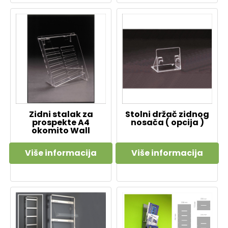
Zidni stalak za
Stolni držač zidnog
prospekte A4
nosača ( opcija )
okomito Wall
Više informacija
Više informacija