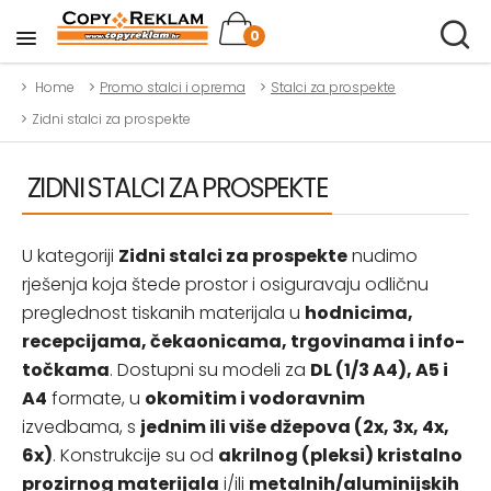
0
Home
Promo stalci i oprema
Stalci za prospekte
Zidni stalci za prospekte
ZIDNI STALCI ZA PROSPEKTE
U kategoriji
Zidni stalci za prospekte
nudimo
rješenja koja štede prostor i osiguravaju odličnu
preglednost tiskanih materijala u
hodnicima,
recepcijama, čekaonicama, trgovinama i info-
točkama
. Dostupni su modeli za
DL (1/3 A4), A5 i
A4
formate, u
okomitim i vodoravnim
izvedbama, s
jednim ili više džepova (2x, 3x, 4x,
6x)
. Konstrukcije su od
akrilnog (pleksi) kristalno
prozirnog materijala
i/ili
metalnih/aluminijskih