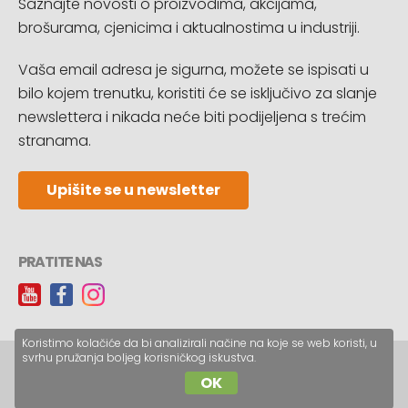
Saznajte novosti o proizvodima, akcijama,
brošurama, cjenicima i aktualnostima u industriji.
Vaša email adresa je sigurna, možete se ispisati u
bilo kojem trenutku, koristiti će se isključivo za slanje
newslettera i nikada neće biti podijeljena s trećim
stranama.
Upišite se u newsletter
PRATITE NAS
Koristimo kolačiće da bi analizirali načine na koje se web koristi, u
svrhu pružanja boljeg korisničkog iskustva.
Copyright © CopyReklam d.o.o.
OK