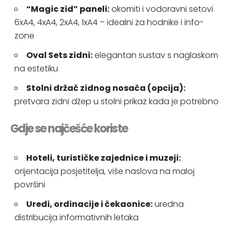
“Magic zid” paneli:
okomiti i vodoravni setovi
6xA4, 4xA4, 2xA4, 1xA4 – idealni za hodnike i info-
zone
Oval Sets zidni:
elegantan sustav s naglaskom
na estetiku
Stolni držač zidnog nosača (opcija):
pretvara zidni džep u stolni prikaz kada je potrebno
Gdje se najčešće koriste
Hoteli, turističke zajednice i muzeji:
orijentacija posjetitelja, više naslova na maloj
površini
Uredi, ordinacije i čekaonice:
uredna
distribucija informativnih letaka