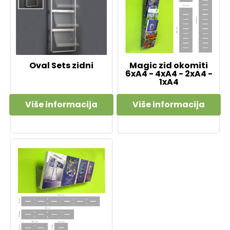
Oval Sets zidni
Magic zid okomiti
6xA4 - 4xA4 - 2xA4 -
1xA4
Više informacija
Više informacija