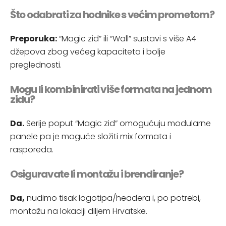
Što odabrati za hodnike s većim prometom?
Preporuka:
“Magic zid” ili “Wall” sustavi s više A4
džepova zbog većeg kapaciteta i bolje
preglednosti.
Mogu li kombinirati više formata na jednom
zidu?
Da.
Serije poput “Magic zid” omogućuju modularne
panele pa je moguće složiti mix formata i
rasporeda.
Osiguravate li montažu i brendiranje?
Da,
nudimo tisak logotipa/headera i, po potrebi,
montažu na lokaciji diljem Hrvatske.