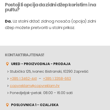
Postoji li opcija da zidni džep koristim i na
pultu?
Da.
Uz stolni držač zidnog nosača (opcija) zidni
džep možete pretvoriti u stolni prikaz.
KONTAKTIRAJTE NAS!
URED - PROIZVODNJA - PRODAJA
Stubička 125, Ivanec Bistranski, 10290 Zaprešić
+385 1 3462-441
–
+385 1 3358-663
copyreklam@copyreklam.hr
Ponedjeljak-petak: 08:00 – 16:00 sati
POSLOVNICA 1 - OZALJSKA