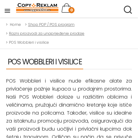
0
Home
Shop POP / POS program
Razni proizvodi za unaprijeđenje prodaje
POS Wobbleri i visilice
POS WOBBLERI I VISILICE
POS Wobbleri i visilice nude efikasne alate za
privlačenje pažnje kupaca u prodajnim prostorima.
Naši POS Wobbleri dolaze u različitim oblicima i
veličinama, pružajući dinamično kretanje koje ističe
proizvode na policama. Također, visilice su idealne
za istaknutu promociju proizvoda, osiguravajući da
vaši proizvodi budu uočljivi i privlačni kupcima dok
šetaju trgovinom. Odličan su način da se privuče