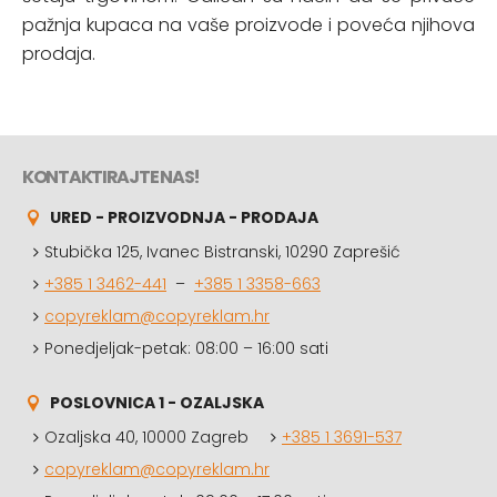
pažnja kupaca na vaše proizvode i poveća njihova
prodaja.
KONTAKTIRAJTE NAS!
URED - PROIZVODNJA - PRODAJA
Stubička 125, Ivanec Bistranski, 10290 Zaprešić
+385 1 3462-441
–
+385 1 3358-663
copyreklam@copyreklam.hr
Ponedjeljak-petak: 08:00 – 16:00 sati
POSLOVNICA 1 - OZALJSKA
Ozaljska 40, 10000 Zagreb
+385 1 3691-537
copyreklam@copyreklam.hr