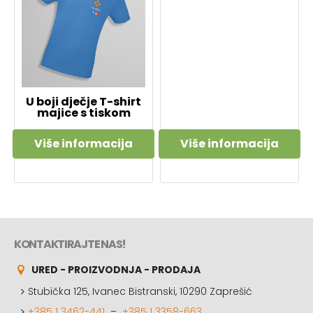
U boji dječje T-shirt
majice s tiskom
Više informacija
Više informacija
KONTAKTIRAJTE NAS!
URED - PROIZVODNJA - PRODAJA
Stubička 125, Ivanec Bistranski, 10290 Zaprešić
+385 1 3462-441
–
+385 1 3358-663