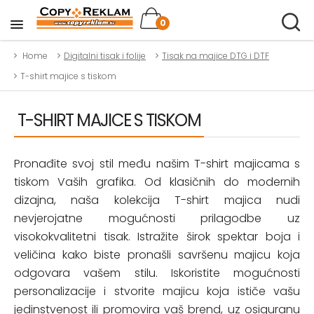
0
Home
Digitalni tisak i folije
Tisak na majice DTG i DTF
T-shirt majice s tiskom
T-SHIRT MAJICE S TISKOM
Pronađite svoj stil među našim T-shirt majicama s
tiskom Vaših grafika. Od klasičnih do modernih
dizajna, naša kolekcija T-shirt majica nudi
nevjerojatne mogućnosti prilagodbe uz
visokokvalitetni tisak. Istražite širok spektar boja i
veličina kako biste pronašli savršenu majicu koja
odgovara vašem stilu. Iskoristite mogućnosti
personalizacije i stvorite majicu koja ističe vašu
jedinstvenost ili promovira vaš brend, uz osiguranu