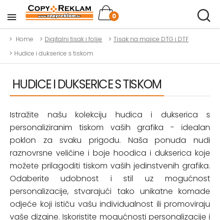
0
Home
Digitalni tisak i folije
Tisak na majice DTG i DTF
Hudice i dukserice s tiskom
HUDICE I DUKSERICE S TISKOM
Istražite našu kolekciju hudica i dukserica s
personaliziranim tiskom vaših grafika - idealan
poklon za svaku prigodu. Naša ponuda nudi
raznovrsne veličine i boje hoodica i dukserica koje
možete prilagoditi tiskom vaših jedinstvenih grafika.
Odaberite udobnost i stil uz mogućnost
personalizacije, stvarajući tako unikatne komade
odjeće koji ističu vašu individualnost ili promoviraju
vaše dizajne. Iskoristite mogućnosti personalizacije i