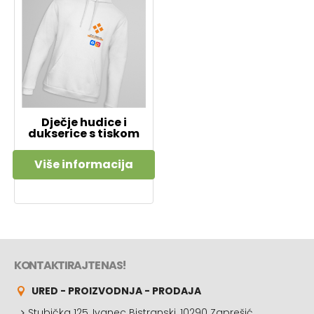
Dječje hudice i
dukserice s tiskom
Više informacija
KONTAKTIRAJTE NAS!
URED - PROIZVODNJA - PRODAJA
Stubička 125, Ivanec Bistranski, 10290 Zaprešić