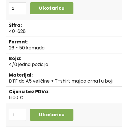
U košaricu
Šifra:
40-628
Format:
26 - 50 komada
Boja:
4/0 jedna pozicija
Materijal:
DTF do A5 veličine + T-shirt majica crna i u boji
Cijena bez PDVa:
6.00 €
U košaricu