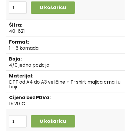
U košaricu
Šifra:
40-621
Format:
1 - 5 komada
Boja:
4/0 jedna pozicija
Materijal:
DTF od A4 do A3 veličine + T-shirt majica crna i u
boji
Cijena bez PDVa:
15.20 €
U košaricu