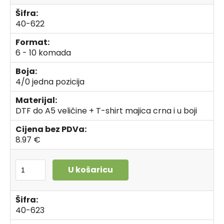
Šifra:
40-622
Format:
6 - 10 komada
Boja:
4/0 jedna pozicija
Materijal:
DTF do A5 veličine + T-shirt majica crna i u boji
Cijena bez PDVa:
8.97 €
U košaricu
Šifra:
40-623