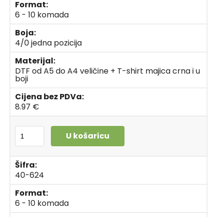
Format:
6 - 10 komada
Boja:
4/0 jedna pozicija
Materijal:
DTF od A5 do A4 veličine + T-shirt majica crna i u
boji
Cijena bez PDVa:
8.97 €
U košaricu
Šifra:
40-624
Format:
6 - 10 komada