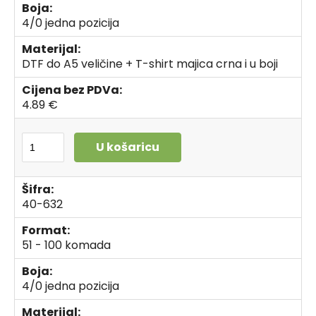
Boja:
4/0 jedna pozicija
Materijal:
DTF do A5 veličine + T-shirt majica crna i u boji
Cijena bez PDVa:
4.89 €
U košaricu
Šifra:
40-632
Format:
51 - 100 komada
Boja:
4/0 jedna pozicija
Materijal: