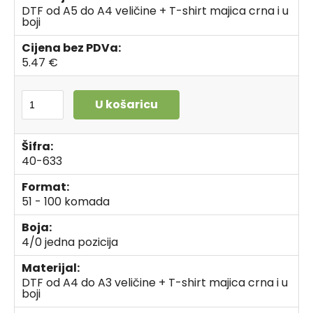
DTF od A5 do A4 veličine + T-shirt majica crna i u
boji
Cijena bez PDVa:
5.47 €
U košaricu
Šifra:
40-633
Format:
51 - 100 komada
Boja:
4/0 jedna pozicija
Materijal:
DTF od A4 do A3 veličine + T-shirt majica crna i u
boji