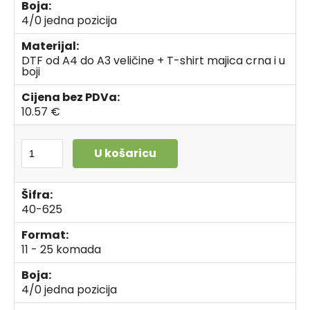
Boja:
4/0 jedna pozicija
Materijal:
DTF od A4 do A3 veličine + T-shirt majica crna i u
boji
Cijena bez PDVa:
10.57 €
U košaricu
Šifra:
40-625
Format:
11 - 25 komada
Boja:
4/0 jedna pozicija