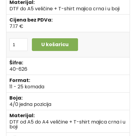
Materijal:
DTF do A5 veličine + T-shirt majica crna i u boji
Cijena bez PDVa:
7.17 €
U košaricu
Šifra:
40-626
Format:
11 - 25 komada
Boja:
4/0 jedna pozicija
Materijal:
DTF od A5 do A4 veličine + T-shirt majica crna i u
boji