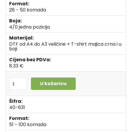
Format:
26 - 50 komada
Boja:
4/0 jedna pozicija
Materijal:
DTF od A4 do A3 veličine + T-shirt majica crna i u
boji
Cijena bez PDVa:
8.33 €
U košaricu
Šifra:
40-631
Format:
51 - 100 komada