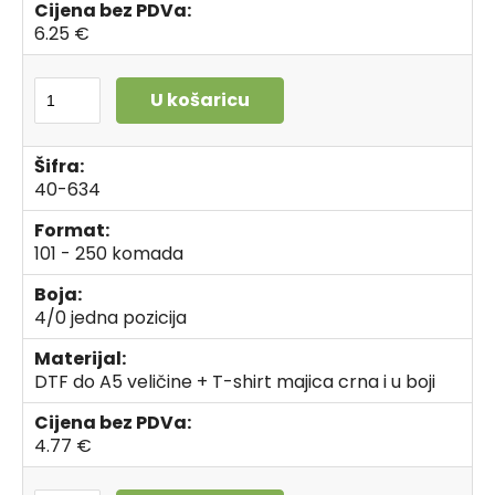
Cijena bez PDVa:
6.25 €
U košaricu
Šifra:
40-634
Format:
101 - 250 komada
Boja:
4/0 jedna pozicija
Materijal:
DTF do A5 veličine + T-shirt majica crna i u boji
Cijena bez PDVa:
4.77 €