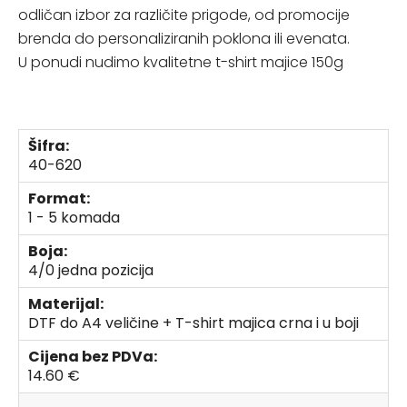
odličan izbor za različite prigode, od promocije
brenda do personaliziranih poklona ili evenata.
U ponudi nudimo kvalitetne t-shirt majice 150g
Šifra:
40-620
Format:
1 - 5 komada
Boja:
4/0 jedna pozicija
Materijal:
DTF do A4 veličine + T-shirt majica crna i u boji
Cijena bez PDVa:
14.60 €