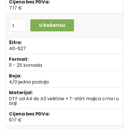
Cijena bez PDVa:
7.17 €
U košaricu
Šifra:
40-627
Format:
11 - 25 komada
Boja:
4/0 jedna pozicija
Materijal:
DTF od A4 do A3 veličine + T-shirt majica crna i u
boji
Cijena bez PDVa:
9.17 €