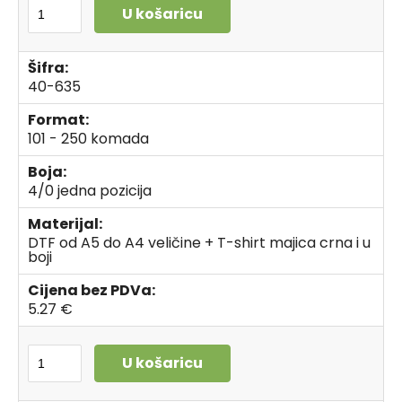
U košaricu
Šifra:
40-635
Format:
101 - 250 komada
Boja:
4/0 jedna pozicija
Materijal:
DTF od A5 do A4 veličine + T-shirt majica crna i u
boji
Cijena bez PDVa:
5.27 €
U košaricu