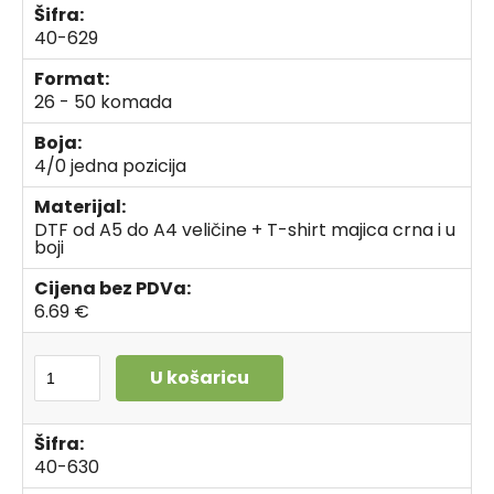
Šifra:
40-629
Format:
26 - 50 komada
Boja:
4/0 jedna pozicija
Materijal:
DTF od A5 do A4 veličine + T-shirt majica crna i u
boji
Cijena bez PDVa:
6.69 €
U košaricu
Šifra:
40-630