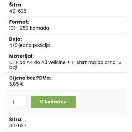
Šifra:
40-636
Format:
101 - 250 komada
Boja:
4/0 jedna pozicija
Materijal:
DTF od A4 do A3 veličine + T-shirt majica crna i u
boji
Cijena bez PDVa:
5.85 €
U košaricu
Šifra:
40-637