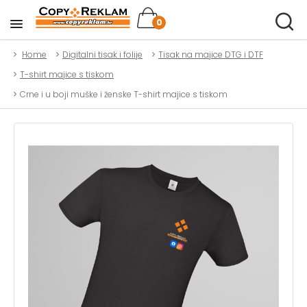
0
Home
Digitalni tisak i folije
Tisak na majice DTG i DTF
T-shirt majice s tiskom
Crne i u boji muške i ženske T-shirt majice s tiskom