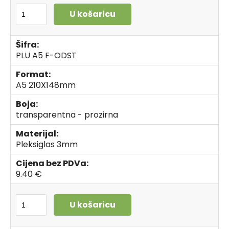
U košaricu
Šifra:
PLU A5 F-ODST
Format:
A5 210X148mm
Boja:
transparentna - prozirna
Materijal:
Pleksiglas 3mm
Cijena bez PDVa:
9.40 €
U košaricu