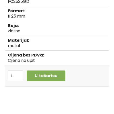
FC2525GD
Format:
fi 25 mm
Boja:
zlatna
Materijal:
metal
Cijena bez PDVa:
Cijena na upit
U košaricu