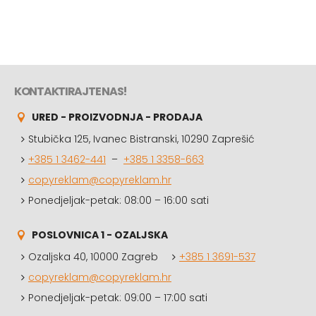
KONTAKTIRAJTE NAS!
URED - PROIZVODNJA - PRODAJA
Stubička 125, Ivanec Bistranski, 10290 Zaprešić
+385 1 3462-441
–
+385 1 3358-663
copyreklam@copyreklam.hr
Ponedjeljak-petak: 08:00 – 16:00 sati
POSLOVNICA 1 - OZALJSKA
Ozaljska 40, 10000 Zagreb
+385 1 3691-537
copyreklam@copyreklam.hr
Ponedjeljak-petak: 09:00 – 17:00 sati