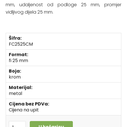
mm, udaljenost od podloge 25 mm, promjer
vidljivog dijela 25 mm.
Šifra:
FC2525CM
Format:
fi 25 mm
Boja:
krom
Materijal:
metal
Cijena bez PDVa:
Cijena na upit
U košaricu