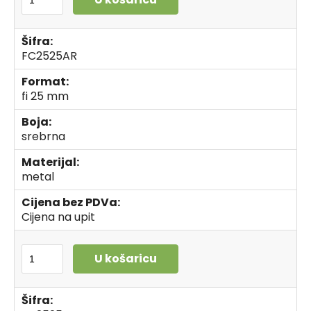
Šifra:
FC2525AR
Format:
fi 25 mm
Boja:
srebrna
Materijal:
metal
Cijena bez PDVa:
Cijena na upit
U košaricu
Šifra: