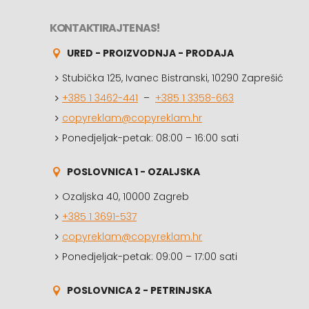
KONTAKTIRAJTE NAS!
URED - PROIZVODNJA - PRODAJA
Stubička 125, Ivanec Bistranski, 10290 Zaprešić
+385 1 3462-441
–
+385 1 3358-663
copyreklam@copyreklam.hr
Ponedjeljak-petak: 08:00 – 16:00 sati
POSLOVNICA 1 - OZALJSKA
Ozaljska 40, 10000 Zagreb
+385 1 3691-537
copyreklam@copyreklam.hr
Ponedjeljak-petak: 09:00 – 17:00 sati
POSLOVNICA 2 - PETRINJSKA