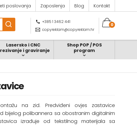
jeti poslovanja
Zaposlenja
Blog
Kontakt
+385 1 3462 441
0
copyreklam@copyreklam.hr
Lasersko i CNC
Shop POP / POS
zrezivanje i graviranje
program
tavice
ntažu na zid. Predviđeni ovjes zastavice
 bijelog polibannera sa obostranim digitalnim
tavica izrađuje od tekstilnog materijala sa