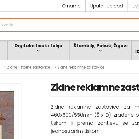
O nama
Upute i upload
Uv
Digitalni tisak i folije
Štambilji, Pečati, Žigovi
i
Zidne i stolne zastavice
Zidne reklamne zastavice
Zidne reklamne zas
Zidne reklamne zastavice za mo
460x500/550mm (Š x D) izrađene od
tiskom ili prema zahtjevu se zas
jednostranim tiskom.