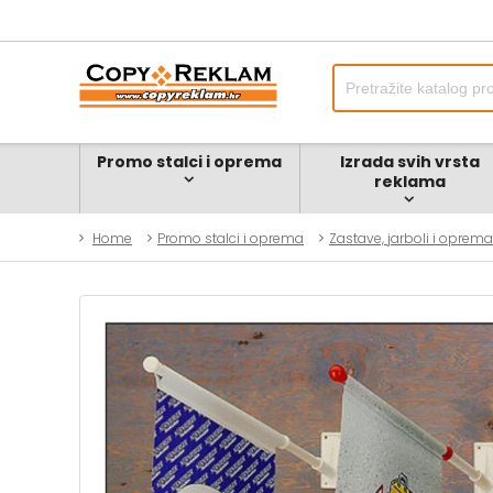
Promo stalci i oprema
Izrada svih vrsta
reklama
Home
Promo stalci i oprema
Zastave, jarboli i oprema