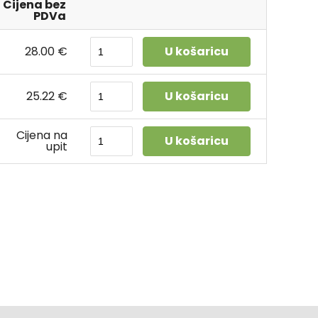
Cijena bez
PDVa
28.00 €
U košaricu
25.22 €
U košaricu
Cijena na
U košaricu
upit