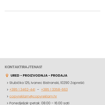
KONTAKTIRAJTE NAS!
URED - PROIZVODNJA - PRODAJA
Stubička 125, Ivanec Bistranski, 10290 Zaprešić
+385 1 3462-441
–
+385 1 3358-663
copyreklam@copyreklam.hr
Ponedjeljak-petak: 08:00 – 16:00 sati