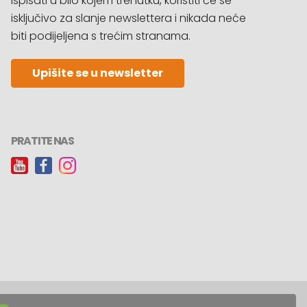
ispisati u bilo kojem trenutku, koristiti će se
isključivo za slanje newslettera i nikada neće
biti podijeljena s trećim stranama.
Upišite se u newsletter
PRATITE NAS