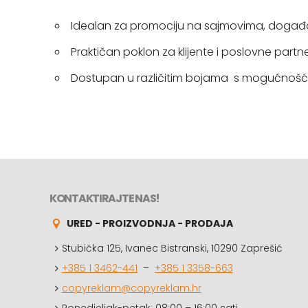
Idealan za promociju na sajmovima, događa
Praktičan poklon za klijente i poslovne partne
Dostupan u različitim bojama s mogućnošću
KONTAKTIRAJTE NAS!
URED - PROIZVODNJA - PRODAJA
Stubička 125, Ivanec Bistranski, 10290 Zaprešić
+385 1 3462-441
–
+385 1 3358-663
copyreklam@copyreklam.hr