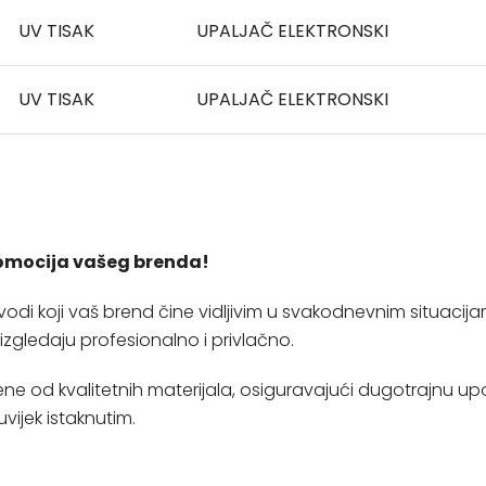
UV TISAK
UPALJAČ ELEKTRONSKI
UV TISAK
UPALJAČ ELEKTRONSKI
promocija vašeg brenda!
zvodi koji vaš brend čine vidljivim u svakodnevnim situacij
 izgledaju profesionalno i privlačno.
e od kvalitetnih materijala, osiguravajući dugotrajnu upot
ijek istaknutim.