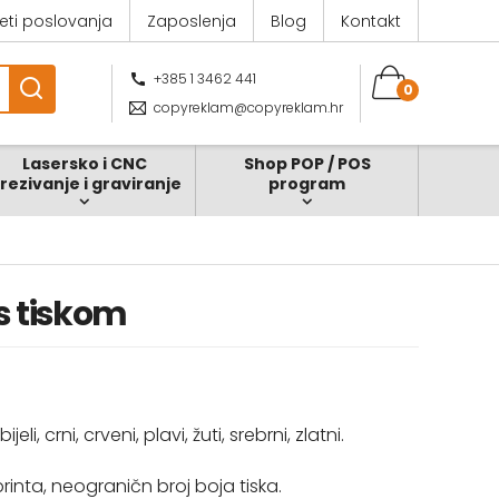
jeti poslovanja
Zaposlenja
Blog
Kontakt
+385 1 3462 441
0
copyreklam@copyreklam.hr
Lasersko i CNC
Shop POP / POS
zrezivanje i graviranje
program
 s tiskom
i, crni, crveni, plavi, žuti, srebrni, zlatni.
rinta, neograničn broj boja tiska.