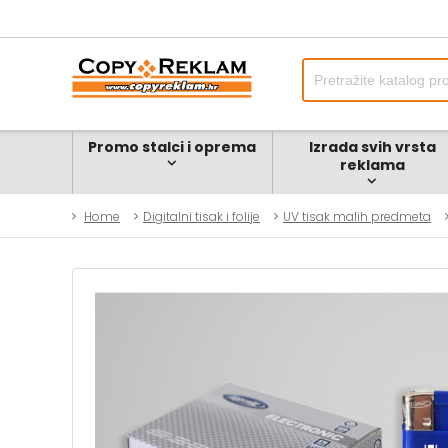
Promo stalci i oprema
Izrada svih vrsta
reklama
Home
Digitalni tisak i folije
UV tisak malih predmeta