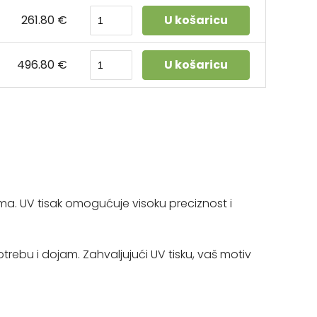
261.80 €
U košaricu
496.80 €
U košaricu
ama. UV tisak omogućuje visoku preciznost i
rebu i dojam. Zahvaljujući UV tisku, vaš motiv