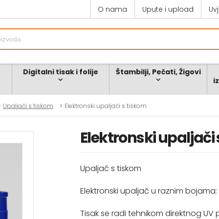
O nama
Upute i upload
Uv
Digitalni tisak i folije
Štambilji, Pečati, Žigovi
i
Upaljači s tiskom
Elektronski upaljači s tiskom
Elektronski upaljači
Upaljač s tiskom
Elektronski upaljač u raznim bojama: bijel
Tisak se radi tehnikom direktnog UV p