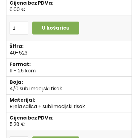
Cijena bez PDVa:
6.00 €
U košaricu
Šifra:
40-523
Format:
11 - 25 kom
Boja:
4/0 sublimacijski tisak
Materijal:
Bijela šalica + sublimacijski tisak
Cijena bez PDVa:
5.28 €