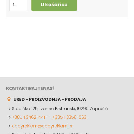
U košaricu
KONTAKTIRAJTE NAS!
URED - PROIZVODNJA - PRODAJA
Stubička 125, Ivanec Bistranski, 10290 Zaprešić
+385 1 3462-441
–
+385 1 3358-663
copyreklam@copyreklam.hr