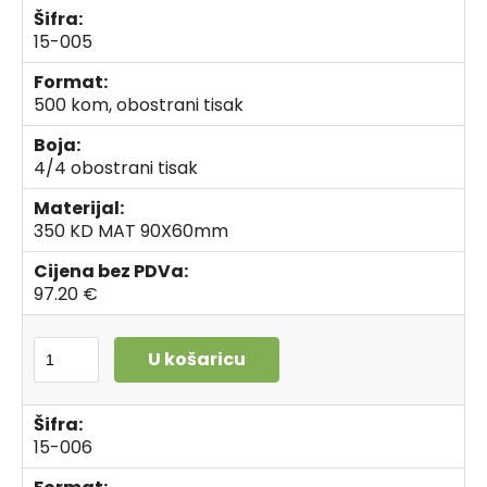
Šifra:
15-005
Format:
500 kom, obostrani tisak
Boja:
4/4 obostrani tisak
Materijal:
350 KD MAT 90X60mm
Cijena bez PDVa:
97.20 €
U košaricu
Šifra:
15-006