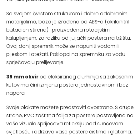
Sa svojom čvrstom strukturom i dobro odabranim
materijalima, baza je izrađena od ABS-a (akrilonitril
butadien stirena) i proizvedena rotacijskim
kalupljenjem, za razliku od ljuljački postera na tržištu.
Ovaj donji spremnik može se napuniti vodom ili
pijeskom i otežati. Poklopci na spremniku za vodu
sprječavaju prelijevanje.
35 mm okvir
od eloksiranog aluminija sa zakošenim
kutovima čini izmjenu postera jednostavnom i bez
napora.
Svoje plakate možete predstaviti dvostrano. S druge
strane, PVC zaštitna folija za postere postavljena na
vaše vizuale spriječava refleksiju pod sunčevom
svjetlošću i održava vaše postere čistima i glatkima.