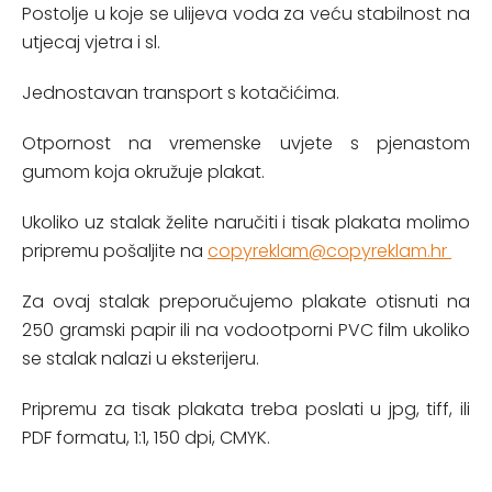
Postolje u koje se ulijeva voda za veću stabilnost na
utjecaj vjetra i sl.
Jednostavan transport s kotačićima.
Otpornost na vremenske uvjete s pjenastom
gumom koja okružuje plakat.
Ukoliko uz stalak želite naručiti i tisak plakata molimo
pripremu pošaljite na
copyreklam@copyreklam.hr
Za ovaj stalak preporučujemo plakate otisnuti na
250 gramski papir ili na vodootporni PVC film ukoliko
se stalak nalazi u eksterijeru.
Pripremu za tisak plakata treba poslati u jpg, tiff, ili
PDF formatu, 1:1, 150 dpi, CMYK.