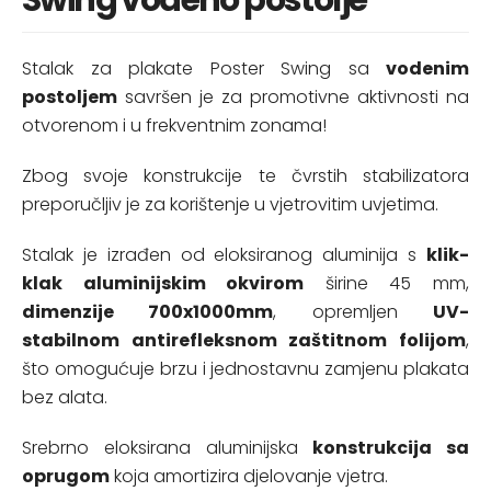
Swing vodeno postolje
Stalak za plakate Poster Swing sa
vodenim
postoljem
savršen je za promotivne aktivnosti na
otvorenom i u frekventnim zonama!
Zbog svoje konstrukcije te čvrstih stabilizatora
preporučljiv je za korištenje u vjetrovitim uvjetima.
Stalak je izrađen od eloksiranog aluminija s
klik-
klak aluminijskim okvirom
širine 45 mm,
dimenzije 700x1000mm
, opremljen
UV-
stabilnom antirefleksnom zaštitnom folijom
,
što omogućuje brzu i jednostavnu zamjenu plakata
bez alata.
Srebrno eloksirana aluminijska
konstrukcija sa
oprugom
koja amortizira djelovanje vjetra.