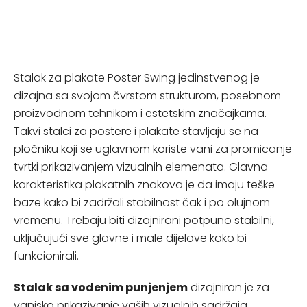
Stalak za plakate Poster Swing jedinstvenog je
dizajna sa svojom čvrstom strukturom, posebnom
proizvodnom tehnikom i estetskim značajkama.
Takvi stalci za postere i plakate stavljaju se na
pločniku koji se uglavnom koriste vani za promicanje
tvrtki prikazivanjem vizualnih elemenata. Glavna
karakteristika plakatnih znakova je da imaju teške
baze kako bi zadržali stabilnost čak i po olujnom
vremenu. Trebaju biti dizajnirani potpuno stabilni,
uključujući sve glavne i male dijelove kako bi
funkcionirali.
Stalak sa vodenim punjenjem
dizajniran je za
vanjsko prikazivanje vaših vizualnih sadržaja.