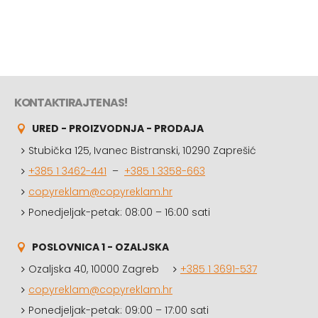
KONTAKTIRAJTE NAS!
URED - PROIZVODNJA - PRODAJA
Stubička 125, Ivanec Bistranski, 10290 Zaprešić
+385 1 3462-441
–
+385 1 3358-663
copyreklam@copyreklam.hr
Ponedjeljak-petak: 08:00 – 16:00 sati
POSLOVNICA 1 - OZALJSKA
Ozaljska 40, 10000 Zagreb
+385 1 3691-537
copyreklam@copyreklam.hr
Ponedjeljak-petak: 09:00 – 17:00 sati