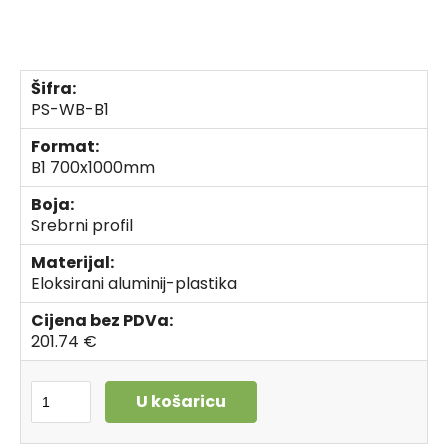
Šifra:
PS-WB-B1
Format:
B1 700x1000mm
Boja:
Srebrni profil
Materijal:
Eloksirani aluminij-plastika
Cijena bez PDVa:
201.74 €
U košaricu