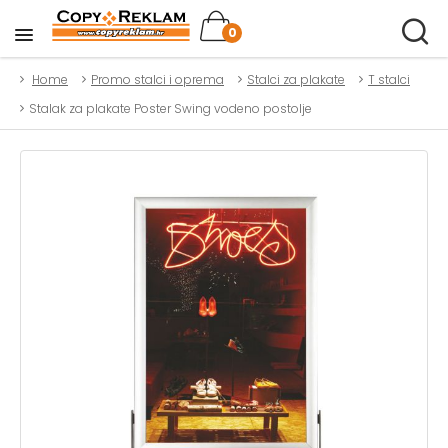
0
Home
Promo stalci i oprema
Stalci za plakate
T stalci
Stalak za plakate Poster Swing vodeno postolje