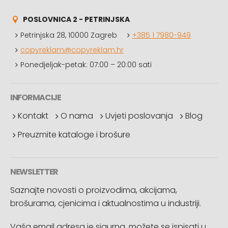
POSLOVNICA 2 - PETRINJSKA
Petrinjska 28, 10000 Zagreb
+385 1 7980-949
copyreklam@copyreklam.hr
Ponedjeljak-petak: 07:00 – 20:00 sati
INFORMACIJE
Kontakt
O nama
Uvjeti poslovanja
Blog
Preuzmite kataloge i brošure
NEWSLETTER
Saznajte novosti o proizvodima, akcijama,
brošurama, cjenicima i aktualnostima u industriji.
Vaša email adresa je sigurna, možete se ispisati u