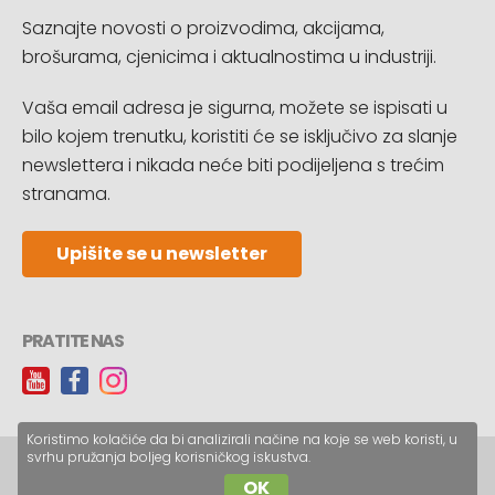
Saznajte novosti o proizvodima, akcijama,
brošurama, cjenicima i aktualnostima u industriji.
Vaša email adresa je sigurna, možete se ispisati u
bilo kojem trenutku, koristiti će se isključivo za slanje
newslettera i nikada neće biti podijeljena s trećim
stranama.
Upišite se u newsletter
PRATITE NAS
Koristimo kolačiće da bi analizirali načine na koje se web koristi, u
svrhu pružanja boljeg korisničkog iskustva.
Copyright © CopyReklam d.o.o.
OK