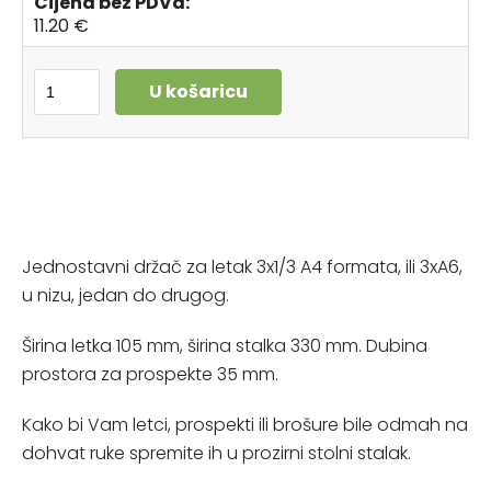
Cijena bez PDVa:
11.20 €
U košaricu
Jednostavni držač za letak 3x1/3 A4 formata, ili 3xA6,
u nizu, jedan do drugog.
Širina letka 105 mm, širina stalka 330 mm. Dubina
prostora za prospekte 35 mm.
Kako bi Vam letci, prospekti ili brošure bile odmah na
dohvat ruke spremite ih u prozirni stolni stalak.