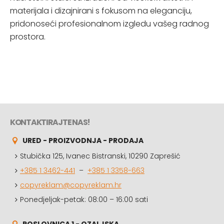
materijala i dizajnirani s fokusom na eleganciju,
pridonoseći profesionalnom izgledu vašeg radnog
prostora.
KONTAKTIRAJTE NAS!
URED - PROIZVODNJA - PRODAJA
Stubička 125, Ivanec Bistranski, 10290 Zaprešić
+385 1 3462-441
–
+385 1 3358-663
copyreklam@copyreklam.hr
Ponedjeljak-petak: 08:00 – 16:00 sati