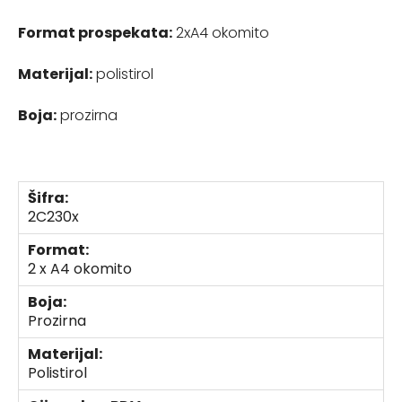
Format prospekata:
2xA4 okomito
Materijal:
polistirol
Boja:
prozirna
Šifra:
2C230x
Format:
2 x A4 okomito
Boja:
Prozirna
Materijal:
Polistirol