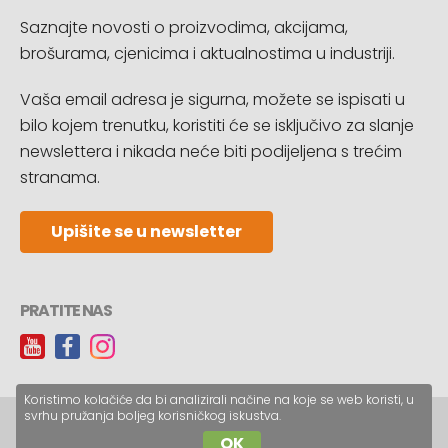
Saznajte novosti o proizvodima, akcijama,
brošurama, cjenicima i aktualnostima u industriji.
Vaša email adresa je sigurna, možete se ispisati u
bilo kojem trenutku, koristiti će se isključivo za slanje
newslettera i nikada neće biti podijeljena s trećim
stranama.
Upišite se u newsletter
PRATITE NAS
Koristimo kolačiće da bi analizirali načine na koje se web koristi, u
svrhu pružanja boljeg korisničkog iskustva.
Copyright © CopyReklam d.o.o.
OK