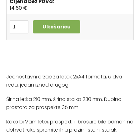
Cijena bez PDVa:
14.60 €
U košaricu
Jednostavni držač za letak 2xA4 formata, u dva
reda, jedan iznad drugog.
Širina letka 210 mm, širina stalka 230 mm. Dubina
prostora za prospekte 35 mm.
Kako bi Vam letci, prospekti ili brošure bile odmah na
dohvat ruke spremite ih u prozirni stolni stalak.