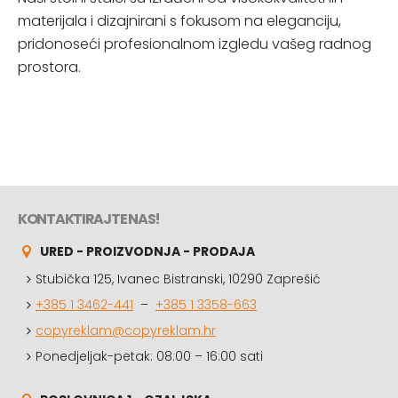
materijala i dizajnirani s fokusom na eleganciju,
pridonoseći profesionalnom izgledu vašeg radnog
prostora.
KONTAKTIRAJTE NAS!
URED - PROIZVODNJA - PRODAJA
Stubička 125, Ivanec Bistranski, 10290 Zaprešić
+385 1 3462-441
–
+385 1 3358-663
copyreklam@copyreklam.hr
Ponedjeljak-petak: 08:00 – 16:00 sati