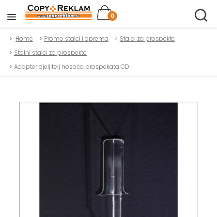
0
Home
Promo stalci i oprema
Stalci za prospekte
Stolni stalci za prospekte
Adapter djeljitelj nosača prospekata CD