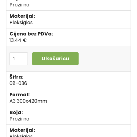
Prozirna
Materijal:
Pleksiglas
Cijena bez PDVa:
13.44 €
U košaricu
Šifra:
08-036
Format:
A3 300x420mm
Boja:
Prozirna
Materijal:
Pleksiglas