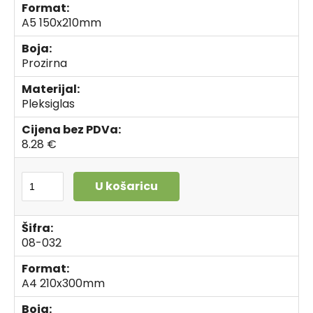
Format:
A5 150x210mm
Boja:
Prozirna
Materijal:
Pleksiglas
Cijena bez PDVa:
8.28 €
U košaricu
Šifra:
08-032
Format:
A4 210x300mm
Boja: