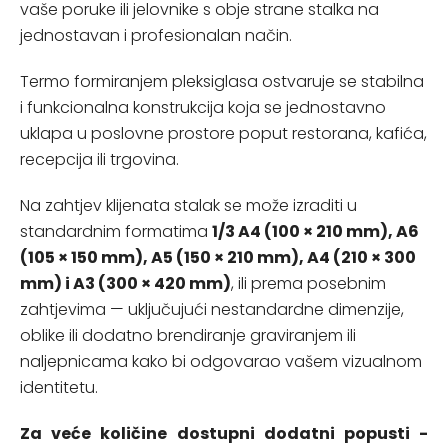
vaše poruke ili jelovnike s obje strane stalka na
jednostavan i profesionalan način.
Termo formiranjem pleksiglasa ostvaruje se stabilna
i funkcionalna konstrukcija koja se jednostavno
uklapa u poslovne prostore poput restorana, kafića,
recepcija ili trgovina.
Na zahtjev klijenata stalak se može izraditi u
standardnim formatima
1/3 A4 (100 × 210 mm), A6
(105 × 150 mm), A5 (150 × 210 mm), A4 (210 × 300
mm) i A3 (300 × 420 mm)
, ili prema posebnim
zahtjevima — uključujući nestandardne dimenzije,
oblike ili dodatno brendiranje graviranjem ili
naljepnicama kako bi odgovarao vašem vizualnom
identitetu.
Za veće količine dostupni dodatni popusti -