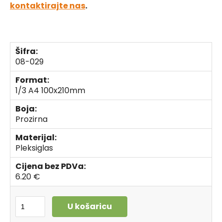
kontaktirajte nas
.
Šifra:
08-029
Format:
1/3 A4 100x210mm
Boja:
Prozirna
Materijal:
Pleksiglas
Cijena bez PDVa:
6.20 €
U košaricu