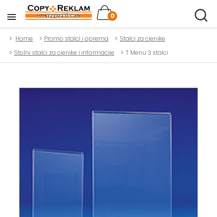
0
Home
Promo stalci i oprema
Stalci za cjenike
Stolni stalci za cjenike i informacije
T Menu 3 stalci