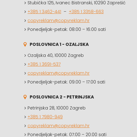
Stubička 125, Ivanec Bistranski, 10290 Zaprešić
+385 1 3462-441
–
+385 1 3358-663
copyreklam@copyreklam.hr
Ponedjeljak-petak: 08:00 – 16:00 sati
POSLOVNICA 1 - OZALJSKA
Ozaljska 40, 10000 Zagreb
+385 1 3691-537
copyreklam@copyreklam.hr
Ponedjeljak-petak: 09:00 – 17:00 sati
POSLOVNICA 2 - PETRINJSKA
Petrinjska 28, 10000 Zagreb
+385 1 7980-949
copyreklam@copyreklam.hr
Ponedjeljak-petak: 07:00 – 20:00 sati