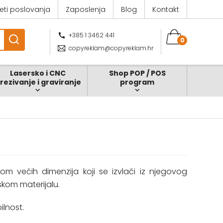
jeti poslovanja
Zaposlenja
Blog
Kontakt
+385 1 3462 441
0
copyreklam@copyreklam.hr
Lasersko i CNC
Shop POP / POS
zrezivanje i graviranje
program
ntom većih dimenzija koji se izvlači iz njegovog
skom materijalu.
ilnost.