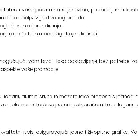
ji će istaknuti vašu poruku na sajmovima, promocijama, 
lan i lako uočljiv izgled vašeg brenda.
 oglašavanja i brendiranja.
rijala te ćete ih moći dugotrajno koristiti.
omogućujući vam brzo i lako postavljanje bez potrebe za 
 aspekte vaše promocije.
i su lagani, aluminijski, te ih možete lako prenositi s jedn
laze u platnenoj torbi sa patent zatvaračem, te se lagano
kvalitetni ispis, osiguravajući jasne i živopisne grafike. V