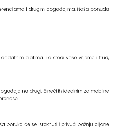
konferencijama i drugim događajima. Naša ponuda
dodatnim alatima. To štedi vaše vrijeme i trud,
og događaja na drugi, čineći ih idealnim za mobilne
 prenose.
aša poruka će se istaknuti i privući pažnju ciljane