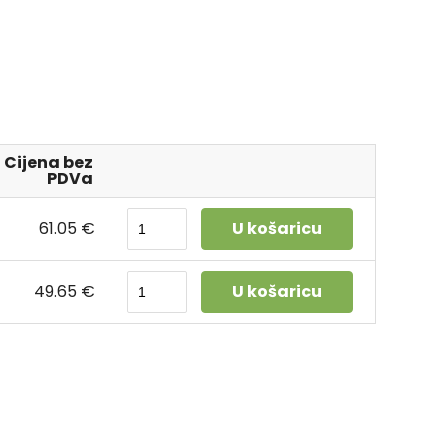
Cijena bez
PDVa
61.05 €
U košaricu
49.65 €
U košaricu