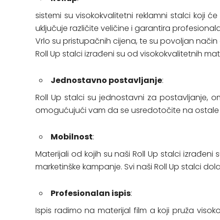
sistemi su visokokvalitetni reklamni stalci ko
uključuje različite veličine i garantira profesiona
Vrlo su pristupačnih cijena, te su povoljan način
Roll Up stalci izrađeni su od visokokvalitetnih mate
Jednostavno postavljanje
:
Roll Up stalci su jednostavni za postavljanje, 
omogućujući vam da se usredotočite na ostale
Mobilnost
:
Materijali od kojih su naši Roll Up stalci izrađen
marketinške kampanje. Svi naši Roll Up stalci do
Profesionalan ispis
:
Ispis radimo na materijal film a koji pruža visoko