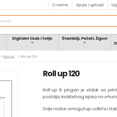
O nama
Upute i upload
Uv
Digitalni tisak i folije
Štambilji, Pečati, Žigovi
i
Roll up
Roll up 120
Roll up 120
Roll-up ili pingvin je stalak sa pri
postolja, kvalitetnog ispisa na vrhun
Dvije nožice omogućuju odličnu stab