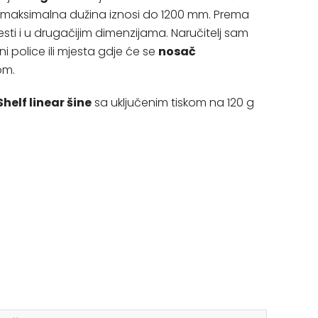
 maksimalna dužina iznosi do 1200 mm. Prema
ti i u drugačijim dimenzijama. Naručitelj sam
i police ili mjesta gdje će se
nosač
om.
Shelf linear šine
sa uključenim tiskom na 120 g