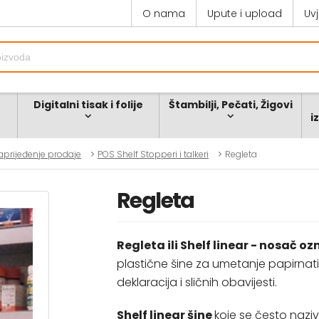
O nama
Upute i upload
Uv
Digitalni tisak i folije
Štambilji, Pečati, Žigovi
i
aprijeđenje prodaje
POS Shelf Stopperi i talkeri
Regleta
Regleta
Regleta ili Shelf linear - nosač oz
plastične šine za umetanje papirnatih
deklaracija i sličnih obavijesti.
Shelf linear šine
koje se često naziv