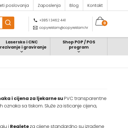
jeti poslovanja
Zaposlenja
Blog
Kontakt
+385 1 3462 441
0
copyreklam@copyreklam.hr
Lasersko i CNC
Shop POP / POS
zrezivanje i graviranje
program
naka i cijena za ljekarne su
PVC transparentne
 oznaka sa tiskom. Služe za isticanje cijena,
aju i
Reglete
za cijene standardno su izrađene