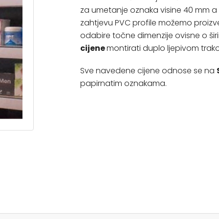
za umetanje oznaka visine 40 mm a
zahtjevu PVC profile možemo proizves
odabire točne dimenzije ovisne o širin
cijene
montirati duplo ljepivom trak
Sve navedene cijene odnose se na
papirnatim oznakama.