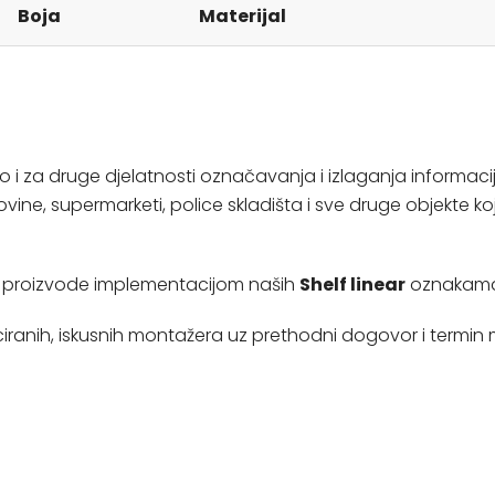
Boja
Materijal
i za druge djelatnosti označavanja i izlaganja informaci
ne, supermarketi, police skladišta i sve druge objekte k
te proizvode implementacijom naših
Shelf linear
oznakama
ciranih, iskusnih montažera uz prethodni dogovor i term