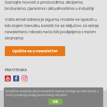
Saznajte novosti o proizvodima, akcijama,
brošurama, cjenicima i aktualnostima u industriji.
Vaša email adresa je sigurna, možete se ispisati u
bilo kojem trenutku, koristiti će se isključivo za slanje
newslettera i nikada neće biti podijeljena s trećim
stranama.
Upišite se u newsletter
PRATITE NAS
Koristimo kolačiće da bi analizirali načine na koje se web koristi, u
svrhu pružanja boljeg korisničkog iskustva.
Copyright © CopyReklam d.o.o.
OK