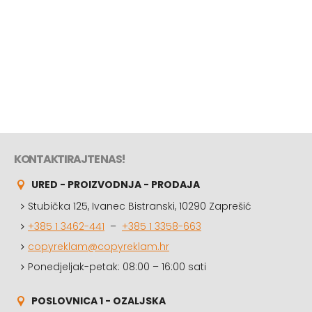
KONTAKTIRAJTE NAS!
URED - PROIZVODNJA - PRODAJA
Stubička 125, Ivanec Bistranski, 10290 Zaprešić
+385 1 3462-441
–
+385 1 3358-663
copyreklam@copyreklam.hr
Ponedjeljak-petak: 08:00 – 16:00 sati
POSLOVNICA 1 - OZALJSKA