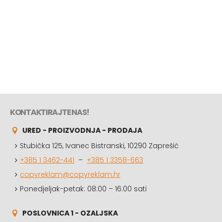
KONTAKTIRAJTE NAS!
URED - PROIZVODNJA - PRODAJA
Stubička 125, Ivanec Bistranski, 10290 Zaprešić
+385 1 3462-441
–
+385 1 3358-663
copyreklam@copyreklam.hr
Ponedjeljak-petak: 08:00 – 16:00 sati
POSLOVNICA 1 - OZALJSKA