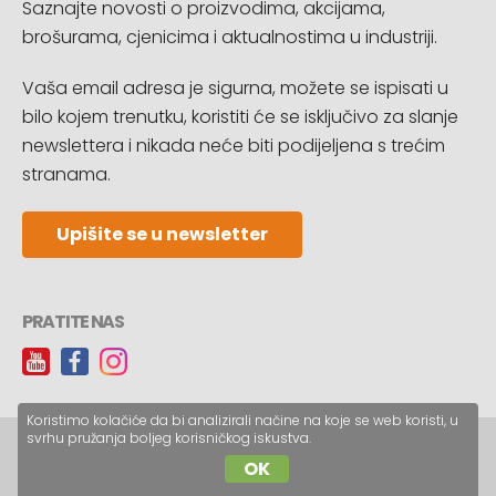
Saznajte novosti o proizvodima, akcijama,
brošurama, cjenicima i aktualnostima u industriji.
Vaša email adresa je sigurna, možete se ispisati u
bilo kojem trenutku, koristiti će se isključivo za slanje
newslettera i nikada neće biti podijeljena s trećim
stranama.
Upišite se u newsletter
PRATITE NAS
Koristimo kolačiće da bi analizirali načine na koje se web koristi, u
svrhu pružanja boljeg korisničkog iskustva.
Copyright © CopyReklam d.o.o.
OK