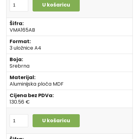
U košaricu
Šifra:
VMA165AB
Format:
3 uložnice A4
Boja:
Srebrna
Materijal:
Aluminijska ploča MDF
Cijena bez PDVa:
130.56 €
U košaricu