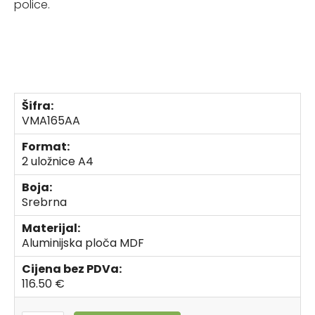
police.
Šifra:
VMA165AA
Format:
2 uložnice A4
Boja:
Srebrna
Materijal:
Aluminijska ploča MDF
Cijena bez PDVa:
116.50 €