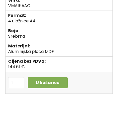
Šifra:
VMA165AC
Format:
4 uložnice A4
Boja:
Srebrna
Materijal:
Aluminijska ploča MDF
Cijena bez PDVa:
144.61 €
U košaricu