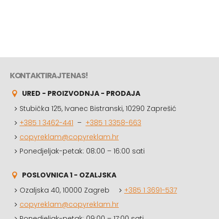
KONTAKTIRAJTE NAS!
URED - PROIZVODNJA - PRODAJA
Stubička 125, Ivanec Bistranski, 10290 Zaprešić
+385 1 3462-441
–
+385 1 3358-663
copyreklam@copyreklam.hr
Ponedjeljak-petak: 08:00 – 16:00 sati
POSLOVNICA 1 - OZALJSKA
Ozaljska 40, 10000 Zagreb
+385 1 3691-537
copyreklam@copyreklam.hr
Ponedjeljak-petak: 09:00 – 17:00 sati