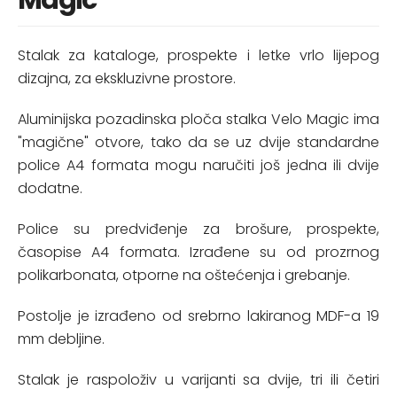
Magic
Stalak za kataloge, prospekte i letke vrlo lijepog
dizajna, za ekskluzivne prostore.
Aluminijska pozadinska ploča stalka Velo Magic ima
"magične" otvore, tako da se uz dvije standardne
police A4 formata mogu naručiti još jedna ili dvije
dodatne.
Police su predviđenje za brošure, prospekte,
časopise A4 formata. Izrađene su od prozrnog
polikarbonata, otporne na oštećenja i grebanje.
Postolje je izrađeno od srebrno lakiranog MDF-a 19
mm debljine.
Stalak je raspoloživ u varijanti sa dvije, tri ili četiri