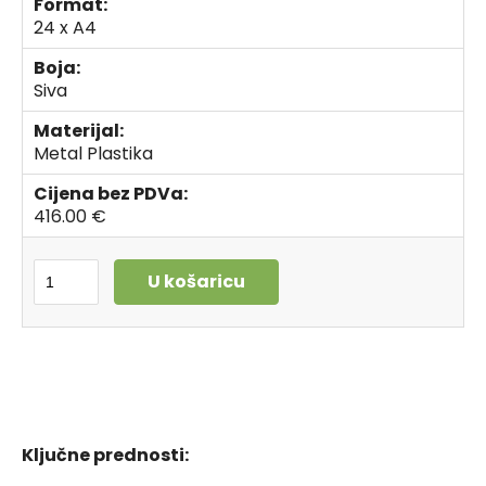
Format:
24 x A4
Boja:
Siva
Materijal:
Metal Plastika
Cijena bez PDVa:
416.00 €
U košaricu
Ključne prednosti: