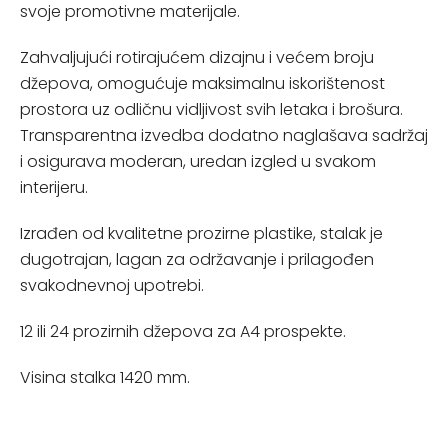
svoje promotivne materijale.
Zahvaljujući rotirajućem dizajnu i većem broju
džepova, omogućuje maksimalnu iskorištenost
prostora uz odličnu vidljivost svih letaka i brošura.
Transparentna izvedba dodatno naglašava sadržaj
i osigurava moderan, uredan izgled u svakom
interijeru.
Izrađen od kvalitetne prozirne plastike, stalak je
dugotrajan, lagan za održavanje i prilagođen
svakodnevnoj upotrebi.
12 ili 24 prozirnih džepova za A4 prospekte.
Visina stalka 1420 mm.