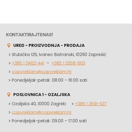
KONTAKTIRAJTE NAS!
URED - PROIZVODNJA - PRODAJA
Stubička 125, Ivanec Bistranski, 10290 Zaprešić
+385 1 3462-441
–
+385 1 3358-663
copyreklam@copyreklam.hr
Ponedjeljak-petak: 08:00 – 16:00 sati
POSLOVNICA 1 - OZALJSKA
Ozaljska 40, 10000 Zagreb
+385 1 3691-537
copyreklam@copyreklam.hr
Ponedjeljak-petak: 09:00 – 17:00 sati