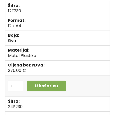
Šifra:
12F230
Format:
12 x A4
Boja:
Siva
Materijal:
Metal Plastika
Cijena bez PDVa:
276.00 €
U košaricu
Šifra:
24F230