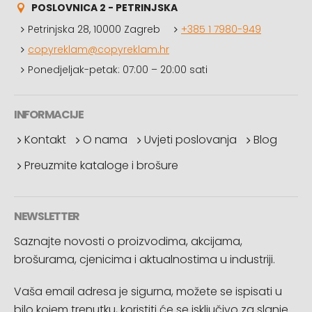
POSLOVNICA 2 - PETRINJSKA
Petrinjska 28, 10000 Zagreb
+385 1 7980-949
copyreklam@copyreklam.hr
Ponedjeljak-petak: 07:00 – 20:00 sati
INFORMACIJE
Kontakt
O nama
Uvjeti poslovanja
Blog
Preuzmite kataloge i brošure
NEWSLETTER
Saznajte novosti o proizvodima, akcijama,
brošurama, cjenicima i aktualnostima u industriji.
Vaša email adresa je sigurna, možete se ispisati u
bilo kojem trenutku, koristiti će se isključivo za slanje