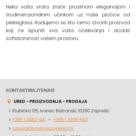
Neka vaša vrata zrače prozirnom elegancijom i
trodimenzionalnim učinkom uz naše pločice od
pleksiglasa. Radujemo se što ćemo stvoriti proizvod
koji će ispuniti sva vaša očekivanja i dodati
sofisticiranost vašem prostoru.
KONTAKTIRAJTE NAS!
URED - PROIZVODNJA - PRODAJA
Stubička 125, Ivanec Bistranski, 10290 Zaprešić
+385 1 3462-441
–
+385 1 3358-663
copyreklam@copyreklam.hr