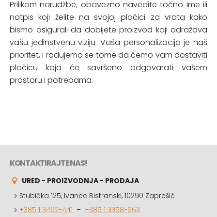
Prilikom narudžbe, obavezno navedite točno ime ili
natpis koji želite na svojoj pločici za vrata kako
bismo osigurali da dobijete proizvod koji odražava
vašu jedinstvenu viziju. Vaša personalizacija je naš
prioritet, i radujemo se tome da ćemo vam dostaviti
pločicu koja će savršeno odgovarati vašem
prostoru i potrebama.
KONTAKTIRAJTE NAS!
URED - PROIZVODNJA - PRODAJA
Stubička 125, Ivanec Bistranski, 10290 Zaprešić
+385 1 3462-441
–
+385 1 3358-663