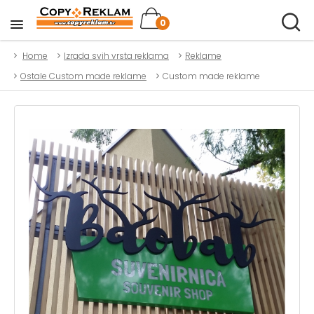
0
Home
Izrada svih vrsta reklama
Reklame
Ostale Custom made reklame
Custom made reklame