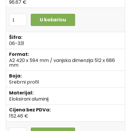
96.67 €
U košaricu
Šifra:
06-331
Format:
A2 420 x 594 mm / vanjska dimenzija 512 x 686
mm
Boja:
Srebrni profil
Materijal:
Eloksirani aluminij
Cijena bez PDVa:
152.46 €