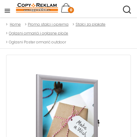
0
Home
Promo stalci i oprema
Stalci za plakate
Oglasni ormarići i oglasne ploče
Oglasni Poster ormarić outdoor