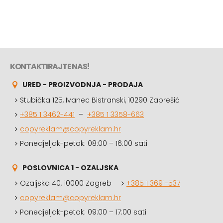
KONTAKTIRAJTE NAS!
URED - PROIZVODNJA - PRODAJA
Stubička 125, Ivanec Bistranski, 10290 Zaprešić
+385 1 3462-441
–
+385 1 3358-663
copyreklam@copyreklam.hr
Ponedjeljak-petak: 08:00 – 16:00 sati
POSLOVNICA 1 - OZALJSKA
Ozaljska 40, 10000 Zagreb
+385 1 3691-537
copyreklam@copyreklam.hr
Ponedjeljak-petak: 09:00 – 17:00 sati