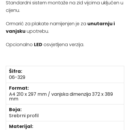
Standardni sistem montaže na zid vijcima uključen u
cijenu.
Ormarić za plakate namijenjen je za
unutarnju i
vanjsku
upotrebu.
Opcionalno
LED
osvjetljena verzija.
Šifra:
06-329
Format:
A4 210 x 297 mm / vanjska dimenzija 372 x 389
mm
Boja:
Srebrni profil
Materijal: