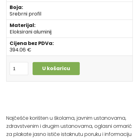
Boja:
Srebrni profil
Materijal:
Eloksirani aluminij
Cijena bez PDVa:
394.06 €
U košaricu
Najčešće korišten u školama, javnim ustanovama,
zdravstvenim i drugim ustanovama, oglasni ormarić
za plakate jasno ističe istaknutu poruku i informaciju