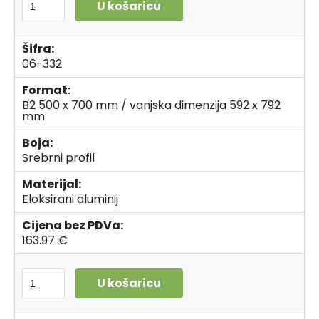
U košaricu
Šifra:
06-332
Format:
B2 500 x 700 mm / vanjska dimenzija 592 x 792
mm
Boja:
Srebrni profil
Materijal:
Eloksirani aluminij
Cijena bez PDVa:
163.97 €
U košaricu