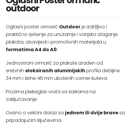
Oglasni Poster ormarić
outdoor
Oglasni poster ormarić
Outdoor
je izdržljivo i
praktično rješenje za unutarnje i vanjsko izlaganje
plakata, obavijesti i promotivnih materijala u
formatima A4 do A0
.
Jednostrani ormarić za plakate izrađen od
srebrnih
eloksiranih aluminijskih
profila debljine
34 mm i širine 46 mm ukošenih corner kuteva.
Prozirna pleksiglas vrata sa šarkama na
zaključavanje.
Ovisno o veličini dolazi sa
jednom ili dvije brave
sa
pripadajućim ključevima.