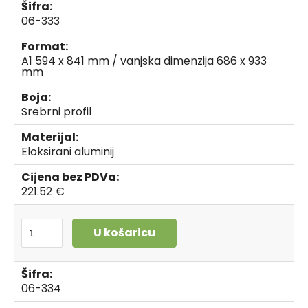
Šifra:
06-333
Format:
A1 594 x 841 mm / vanjska dimenzija 686 x 933
mm
Boja:
Srebrni profil
Materijal:
Eloksirani aluminij
Cijena bez PDVa:
221.52 €
U košaricu
Šifra:
06-334