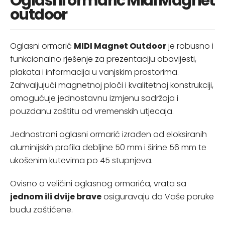
Oglasni ormarić Midi Magnet
outdoor
Oglasni ormarić
MIDI Magnet Outdoor
je robusno i
funkcionalno rješenje za prezentaciju obavijesti,
plakata i informacija u vanjskim prostorima.
Zahvaljujući magnetnoj ploči i kvalitetnoj konstrukciji,
omogućuje jednostavnu izmjenu sadržaja i
pouzdanu zaštitu od vremenskih utjecaja.
Jednostrani oglasni ormarić izrađen od eloksiranih
aluminijskih profila debljine 50 mm i širine 56 mm te
ukošenim kutevima po 45 stupnjeva.
Ovisno o veličini oglasnog ormarića, vrata sa
jednom ili dvije brave
osiguravaju da Vaše poruke
budu zaštićene.