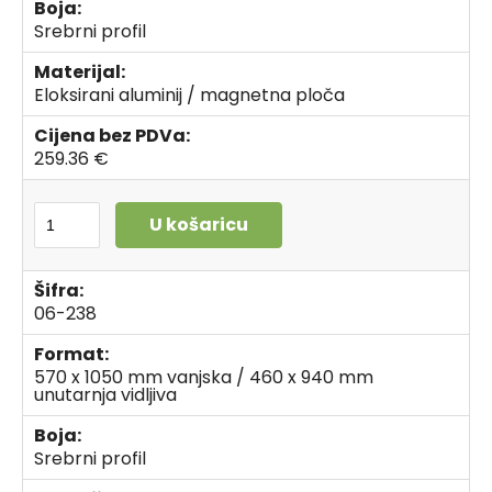
Boja:
Srebrni profil
Materijal:
Eloksirani aluminij / magnetna ploča
Cijena bez PDVa:
259.36 €
U košaricu
Šifra:
06-238
Format:
570 x 1050 mm vanjska / 460 x 940 mm
unutarnja vidljiva
Boja:
Srebrni profil