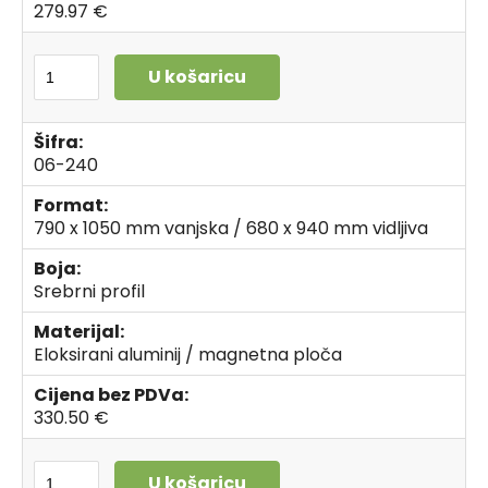
279.97 €
U košaricu
Šifra:
06-240
Format:
790 x 1050 mm vanjska / 680 x 940 mm vidljiva
Boja:
Srebrni profil
Materijal:
Eloksirani aluminij / magnetna ploča
Cijena bez PDVa:
330.50 €
U košaricu