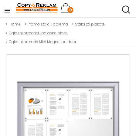
0
Home
Promo stalci i oprema
Stalci za plakate
Oglasni ormarići i oglasne ploče
Oglasni ormarić Midi Magnet outdoor