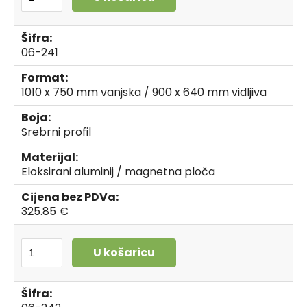
Šifra:
06-241
Format:
1010 x 750 mm vanjska / 900 x 640 mm vidljiva
Boja:
Srebrni profil
Materijal:
Eloksirani aluminij / magnetna ploča
Cijena bez PDVa:
325.85 €
U košaricu
Šifra: