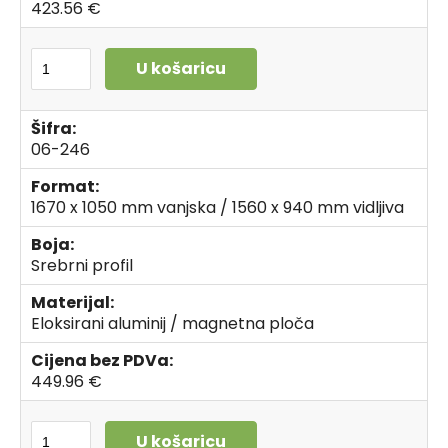
423.56 €
U košaricu
Šifra:
06-246
Format:
1670 x 1050 mm vanjska / 1560 x 940 mm vidljiva
Boja:
Srebrni profil
Materijal:
Eloksirani aluminij / magnetna ploča
Cijena bez PDVa:
449.96 €
U košaricu