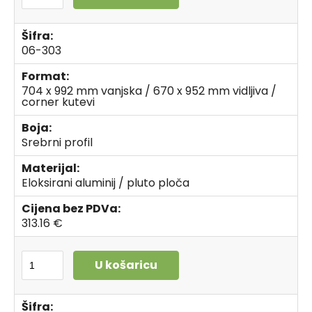
Šifra:
06-303
Format:
704 x 992 mm vanjska / 670 x 952 mm vidljiva /
corner kutevi
Boja:
Srebrni profil
Materijal:
Eloksirani aluminij / pluto ploča
Cijena bez PDVa:
313.16 €
U košaricu
Šifra: