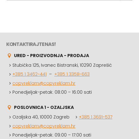
KONTAKTIRAJTE NAS!
URED - PROIZVODNJA - PRODAJA
Stubička 125, Ivanec Bistranski, 10290 Zaprešić
+385 1 3462-441
–
+385 1 3358-663
copyreklam@copyreklam.hr
Ponedjeljak-petak: 08:00 – 16:00 sati
POSLOVNICA 1 - OZALJSKA
Ozaljska 40, 10000 Zagreb
+385 1 3691-537
copyreklam@copyreklam.hr
Ponedjeljak-petak: 09:00 – 17:00 sati