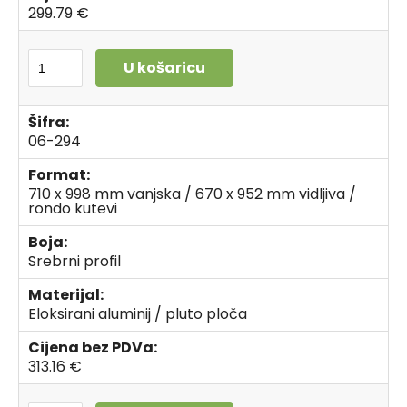
299.79 €
U košaricu
Šifra:
06-294
Format:
710 x 998 mm vanjska / 670 x 952 mm vidljiva /
rondo kutevi
Boja:
Srebrni profil
Materijal:
Eloksirani aluminij / pluto ploča
Cijena bez PDVa:
313.16 €