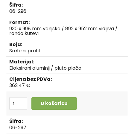
Šifra:
06-296
Format:
930 x 998 mm vanjska / 892 x 952 mm vidljiva /
rondo kutevi
Boja:
Srebrni profil
Materijal:
Eloksirani aluminij / pluto ploča
Cijena bez PDVa:
362.47 €
U košaricu
Šifra:
06-297