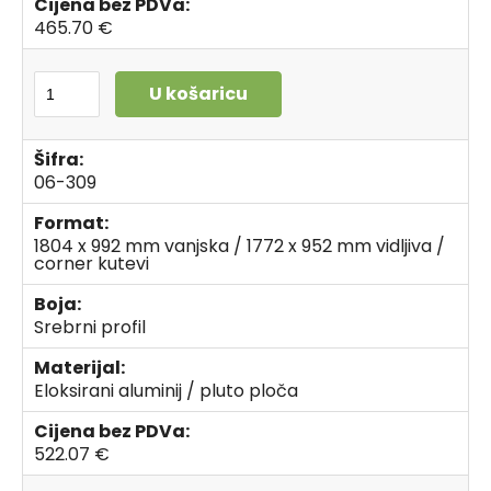
Cijena bez PDVa:
465.70 €
U košaricu
Šifra:
06-309
Format:
1804 x 992 mm vanjska / 1772 x 952 mm vidljiva /
corner kutevi
Boja:
Srebrni profil
Materijal:
Eloksirani aluminij / pluto ploča
Cijena bez PDVa:
522.07 €