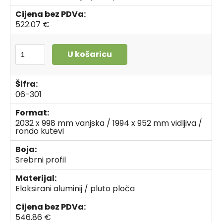
Cijena bez PDVa:
522.07 €
U košaricu
Šifra:
06-301
Format:
2032 x 998 mm vanjska / 1994 x 952 mm vidljiva /
rondo kutevi
Boja:
Srebrni profil
Materijal:
Eloksirani aluminij / pluto ploča
Cijena bez PDVa:
546.86 €