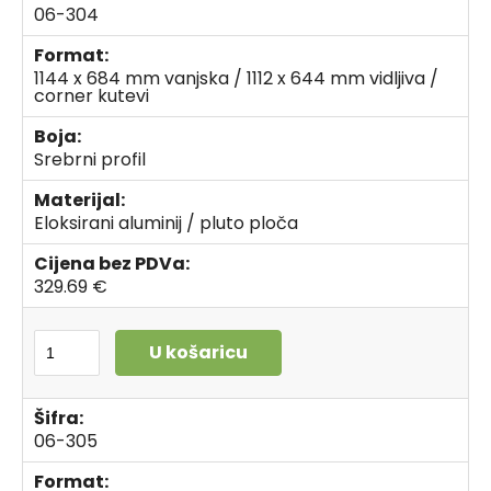
06-304
Format:
1144 x 684 mm vanjska / 1112 x 644 mm vidljiva /
corner kutevi
Boja:
Srebrni profil
Materijal:
Eloksirani aluminij / pluto ploča
Cijena bez PDVa:
329.69 €
U košaricu
Šifra:
06-305
Format: