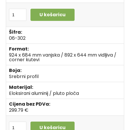
U košaricu
Šifra:
06-302
Format:
924 x 684 mm vanjska / 892 x 644 mm vidljiva /
corner kutevi
Boja:
Srebrni profil
Materijal:
Eloksirani aluminij / pluto ploča
Cijena bez PDVa:
299.79 €
U košaricu