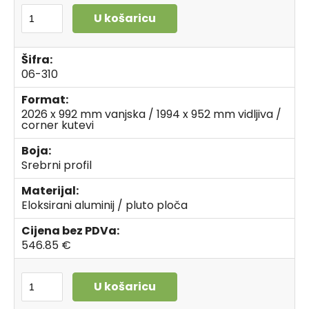
U košaricu
Šifra:
06-310
Format:
2026 x 992 mm vanjska / 1994 x 952 mm vidljiva /
corner kutevi
Boja:
Srebrni profil
Materijal:
Eloksirani aluminij / pluto ploča
Cijena bez PDVa:
546.85 €
U košaricu