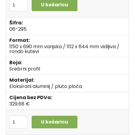
U košaricu
Šifra:
06-295
Format:
1150 x 690 mm vanjska / 1112 x 644 mm vidljiva /
rondo kutevi
Boja:
Srebrni profil
Materijal:
Eloksirani aluminij / pluto ploča
Cijena bez PDVa:
329.68 €
U košaricu