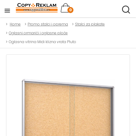
0
Home
Promo stalci i oprema
Stalci za plakate
Oglasni ormarići i oglasne ploče
Oglasna vitrina Midi klizna vrata Pluto