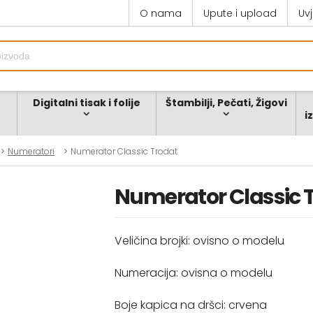
O nama
Upute i upload
Uv
Digitalni tisak i folije
Štambilji, Pečati, Žigovi
i
Numeratori
Numerator Classic Trodat
Numerator Classic 
Veličina brojki: ovisno o modelu
Numeracija: ovisna o modelu
Boje kapica na dršci: crvena