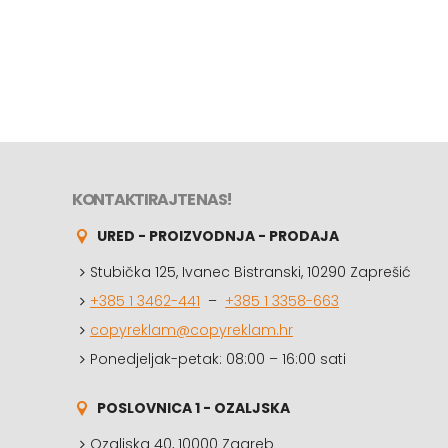
KONTAKTIRAJTE NAS!
URED - PROIZVODNJA - PRODAJA
Stubička 125, Ivanec Bistranski, 10290 Zaprešić
+385 1 3462-441
–
+385 1 3358-663
copyreklam@copyreklam.hr
Ponedjeljak-petak: 08:00 – 16:00 sati
POSLOVNICA 1 - OZALJSKA
Ozaljska 40, 10000 Zagreb