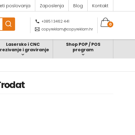
jeti poslovanja
Zaposlenja
Blog
Kontakt
+385 1 3462 441
0
copyreklam@copyreklam.hr
Lasersko i CNC
Shop POP / POS
zrezivanje i graviranje
program
Trodat