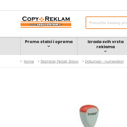
Promo stalci i oprema
Izrada svih vrsta
reklama
Home
Štambilji, Pečati, Žigovi
Datumari - numeratori