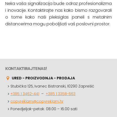
Neka vaša signalizacija bude odraz profesionalizma
i inovacije. Kontaktirajte nas kako bismo razgovarali
o tome kako naši pleksiglas paneli s metalnim
distancerima mogu poboljšati vaš poslovni prostor.
KONTAKTIRAJTE NAS!
URED - PROIZVODNJA - PRODAJA
Stubička 125, Ivanec Bistranski, 10290 Zaprešić
+385 1 3462-441
–
+385 1 3358-663
copyreklam@copyreklam.hr
Ponedjeljak-petak: 08:00 – 16:00 sati