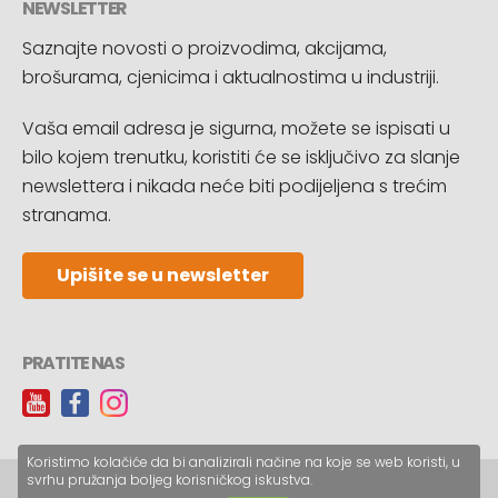
NEWSLETTER
Saznajte novosti o proizvodima, akcijama,
brošurama, cjenicima i aktualnostima u industriji.
Vaša email adresa je sigurna, možete se ispisati u
bilo kojem trenutku, koristiti će se isključivo za slanje
newslettera i nikada neće biti podijeljena s trećim
stranama.
Upišite se u newsletter
PRATITE NAS
Koristimo kolačiće da bi analizirali načine na koje se web koristi, u
svrhu pružanja boljeg korisničkog iskustva.