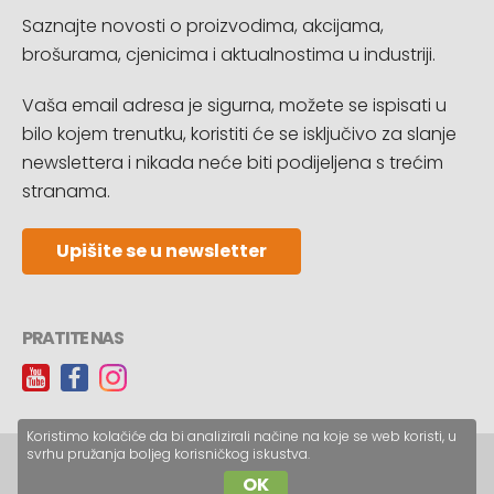
Saznajte novosti o proizvodima, akcijama,
brošurama, cjenicima i aktualnostima u industriji.
Vaša email adresa je sigurna, možete se ispisati u
bilo kojem trenutku, koristiti će se isključivo za slanje
newslettera i nikada neće biti podijeljena s trećim
stranama.
Upišite se u newsletter
PRATITE NAS
Koristimo kolačiće da bi analizirali načine na koje se web koristi, u
svrhu pružanja boljeg korisničkog iskustva.
Copyright © CopyReklam d.o.o.
OK