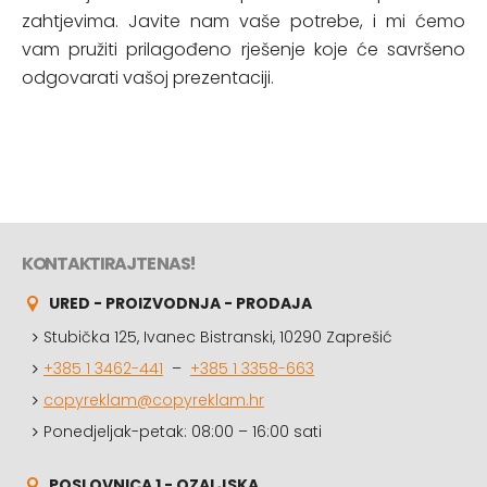
zahtjevima. Javite nam vaše potrebe, i mi ćemo
vam pružiti prilagođeno rješenje koje će savršeno
odgovarati vašoj prezentaciji.
KONTAKTIRAJTE NAS!
URED - PROIZVODNJA - PRODAJA
Stubička 125, Ivanec Bistranski, 10290 Zaprešić
+385 1 3462-441
–
+385 1 3358-663
copyreklam@copyreklam.hr
Ponedjeljak-petak: 08:00 – 16:00 sati
POSLOVNICA 1 - OZALJSKA