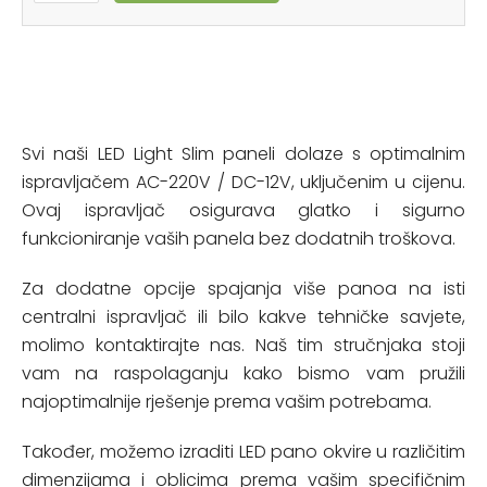
Svi naši LED Light Slim paneli dolaze s optimalnim
ispravljačem AC-220V / DC-12V, uključenim u cijenu.
Ovaj ispravljač osigurava glatko i sigurno
funkcioniranje vaših panela bez dodatnih troškova.
Za dodatne opcije spajanja više panoa na isti
centralni ispravljač ili bilo kakve tehničke savjete,
molimo kontaktirajte nas. Naš tim stručnjaka stoji
vam na raspolaganju kako bismo vam pružili
najoptimalnije rješenje prema vašim potrebama.
Također, možemo izraditi LED pano okvire u različitim
dimenzijama i oblicima prema vašim specifičnim