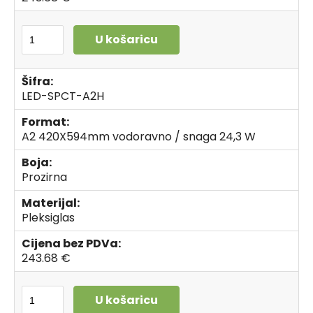
U košaricu
Šifra:
LED-SPCT-A2H
Format:
A2 420X594mm vodoravno / snaga 24,3 W
Boja:
Prozirna
Materijal:
Pleksiglas
Cijena bez PDVa:
243.68 €
U košaricu