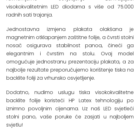
visokokvalitetnim LED diodama s više od 75.000
radnih sati trajanja.
Jednostavna izmjena plakata olakšana je
magnetnim otklapanjem zaštitne folije, a čvrsti stolni
nosač osigurava stabilnost panoa, čineći ga
elegantnim i čvrstim na stolu. Ovaj model
omogućuje jednostranu prezentaciju plakata, a za
najbolje rezultate preporučujemo korištenje tiska na
backlite foliji za vrhunsko osvjetljenje.
Dodatno, nudimo uslugu tiska visokokvalitetne
backlite folije koristeći HP Latex tehnologiju po
iznimno povoljnim cijenama. Uz naš LED svjetleći
stolni pano, vaše poruke će zasjati u najboljem
svjetlu!