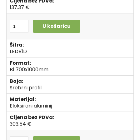
Cijena bez PDVa:
137.37 €
U košaricu
Šifra:
LEDB1D
Format:
B1 700x1000mm
Boja:
Srebrni profil
Materijal:
Eloksirani aluminij
Cijena bez PDVa:
303.54 €