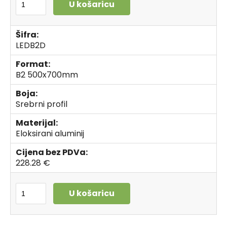
U košaricu
Šifra:
LEDB2D
Format:
B2 500x700mm
Boja:
Srebrni profil
Materijal:
Eloksirani aluminij
Cijena bez PDVa:
228.28 €
U košaricu