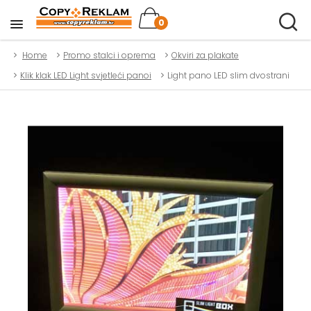
0
Home
Promo stalci i oprema
Okviri za plakate
Klik klak LED Light svjetleći panoi
Light pano LED slim dvostrani