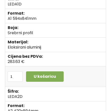
LEDA1D
Format:
A1 594x841mm
Boja:
Srebrni profil
Materijal:
Eloksirani aluminij
Cijena bez PDVa:
283.63 €
U košaricu
Šifra:
LEDA2D
Format:
A2 420x594mm