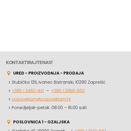
KONTAKTIRAJTE NAS!
URED - PROIZVODNJA - PRODAJA
Stubička 125, Ivanec Bistranski, 10290 Zaprešić
+385 1 3462-441
–
+385 1 3358-663
copyreklam@copyreklam.hr
Ponedjeljak-petak: 08:00 – 16:00 sati
POSLOVNICA 1 - OZALJSKA