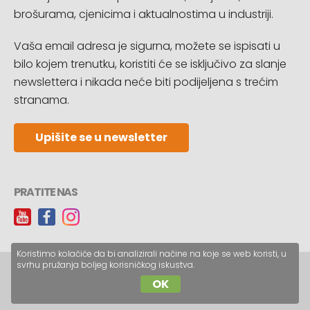
brošurama, cjenicima i aktualnostima u industriji.
Vaša email adresa je sigurna, možete se ispisati u
bilo kojem trenutku, koristiti će se isključivo za slanje
newslettera i nikada neće biti podijeljena s trećim
stranama.
Upišite se u newsletter
PRATITE NAS
Koristimo kolačiće da bi analizirali načine na koje se web koristi, u
svrhu pružanja boljeg korisničkog iskustva.
Copyright © CopyReklam d.o.o.
OK