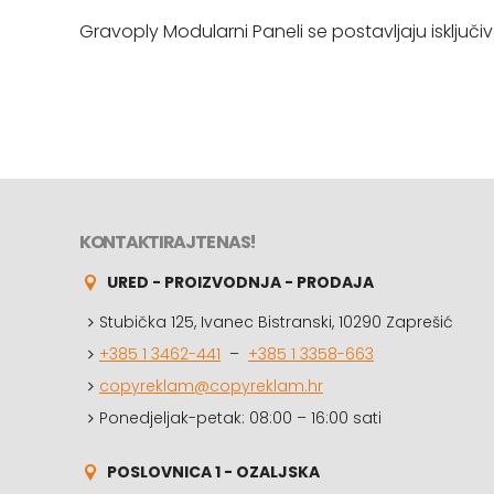
Gravoply Modularni Paneli se postavljaju isključi
KONTAKTIRAJTE NAS!
URED - PROIZVODNJA - PRODAJA
Stubička 125, Ivanec Bistranski, 10290 Zaprešić
+385 1 3462-441
–
+385 1 3358-663
copyreklam@copyreklam.hr
Ponedjeljak-petak: 08:00 – 16:00 sati
POSLOVNICA 1 - OZALJSKA