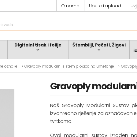
O nama
Upute i upload
Uv
Digitalni tisak i folije
Štambilji, Pečati, Žigovi
i
zne oznake
Gravoply modularni sistem pločica na umetanje
Gravopl
Gravoply modularni
Naš Gravoply Modularni Sustav plo
izvanredno rješenje za označavanje vr
tvrtkama.
Ovaj modularni sustav izrađen na