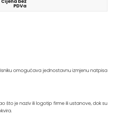
Cijena bez
PDVa
 korisniku omogućava jednostavnu izmjenu natpisa
to je naziv ili logotip firme ili ustanove, dok su
kvira.