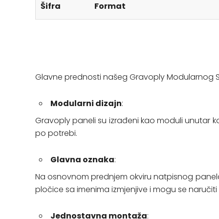
Šifra
Format
Glavne prednosti našeg Gravoply Modularnog 
Modularni dizajn
:
Gravoply paneli su izrađeni kao moduli unutar k
po potrebi.
Glavna oznaka
:
Na osnovnom prednjem okviru natpisnog panela pred
pločice sa imenima izmjenjive i mogu se naručiti
Jednostavna montaža
: