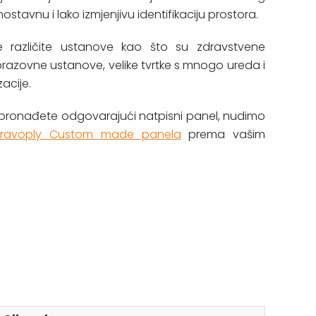
avnu i lako izmjenjivu identifikaciju prostora.
e različite ustanove kao što su zdravstvene
brazovne ustanove, velike tvrtke s mnogo ureda i
acije.
 pronađete odgovarajući natpisni panel, nudimo
ravoply Custom made panela
prema vašim