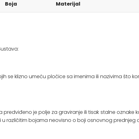
Boja
Materijal
Sustava:
ojih se klizno umeću pločice sa imenima ili nazivima što
viđeno je polje za graviranje ili tisak stalne oznake kao š
 i u različitim bojama neovisno o boji osnovnog prednjeg o