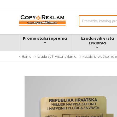
Promo stalci i oprema
Izrada svih vrsta
reklama
Home
Izrada svih vrsta reklama
Natpisne pločice i ra