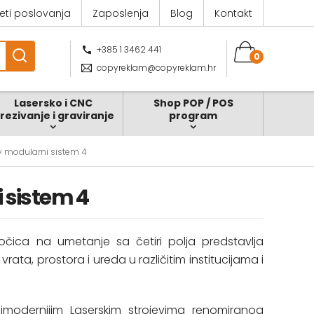
jeti poslovanja
Zaposlenja
Blog
Kontakt
+385 1 3462 441
0
copyreklam@copyreklam.hr
Lasersko i CNC
Shop POP / POS
zrezivanje i graviranje
program
y modularni sistem 4
 sistem 4
čica na umetanje sa četiri polja predstavlja
ata, prostora i ureda u različitim institucijama i
jmodernijim Laserskim strojevima renomiranog