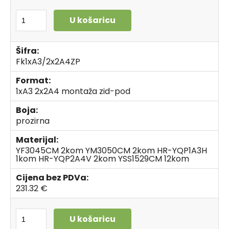
U košaricu
Šifra:
Fk1xA3/2x2A4ZP
Format:
1xA3 2x2A4 montaža zid-pod
Boja:
prozirna
Materijal:
YF3045CM 2kom YM3050CM 2kom HR-YQP1A3H
1kom HR-YQP2A4V 2kom YSS1529CM 12kom
Cijena bez PDVa:
231.32 €
U košaricu