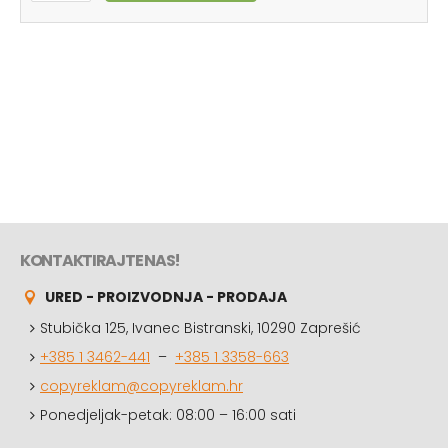
KONTAKTIRAJTE NAS!
URED - PROIZVODNJA - PRODAJA
Stubička 125, Ivanec Bistranski, 10290 Zaprešić
+385 1 3462-441
–
+385 1 3358-663
copyreklam@copyreklam.hr
Ponedjeljak-petak: 08:00 – 16:00 sati