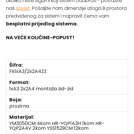
Ukoliko niste sigurni koji sistem odabrati - potražite
naš
savjet
. Pošaljite nam dimenzije izloga ili prostora
predviđenog za sistem i napravit ćemo vam
besplatni prijedlog sistema.
NA VEĆE KOLIČINE-POPUST!
Šifra:
Fk1xA3/2x2A4ZZ
Format:
1xA3 2x2A4 montaža zid-zid
Boja:
prozirna
Materijal:
YM3050CM 4kom HR-YQP1A3H 1kom HR-
YQP2A4V 2kom YSS1529CM 12kom