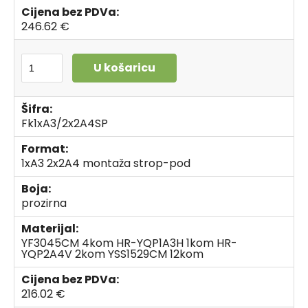
Cijena bez PDVa:
246.62 €
U košaricu
Šifra:
Fk1xA3/2x2A4SP
Format:
1xA3 2x2A4 montaža strop-pod
Boja:
prozirna
Materijal:
YF3045CM 4kom HR-YQP1A3H 1kom HR-
YQP2A4V 2kom YSS1529CM 12kom
Cijena bez PDVa:
216.02 €