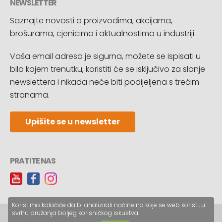
NEWSLETTER
Saznajte novosti o proizvodima, akcijama,
brošurama, cjenicima i aktualnostima u industriji.
Vaša email adresa je sigurna, možete se ispisati u
bilo kojem trenutku, koristiti će se isključivo za slanje
newslettera i nikada neće biti podijeljena s trećim
stranama.
Upišite se u newsletter
PRATITE NAS
Koristimo kolačiće da bi analizirali načine na koje se web koristi, u
svrhu pružanja boljeg korisničkog iskustva.