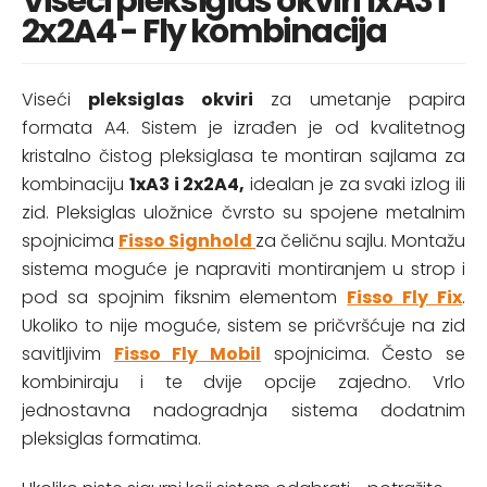
Viseći pleksiglas okviri 1xA3 i
2x2A4 - Fly kombinacija
Viseći
pleksiglas okviri
za umetanje papira
formata A4. Sistem je izrađen je od kvalitetnog
kristalno čistog pleksiglasa te montiran sajlama za
kombinaciju
1xA3 i 2x2A4,
idealan je za svaki izlog ili
zid. Pleksiglas uložnice čvrsto su spojene metalnim
spojnicima
Fisso Signhold
za čeličnu sajlu. Montažu
sistema moguće je napraviti montiranjem u strop i
pod sa spojnim fiksnim elementom
Fisso Fly Fix
.
Ukoliko to nije moguće, sistem se pričvršćuje na zid
savitljivim
Fisso Fly Mobil
spojnicima. Često se
kombiniraju i te dvije opcije zajedno. Vrlo
jednostavna nadogradnja sistema dodatnim
pleksiglas formatima.