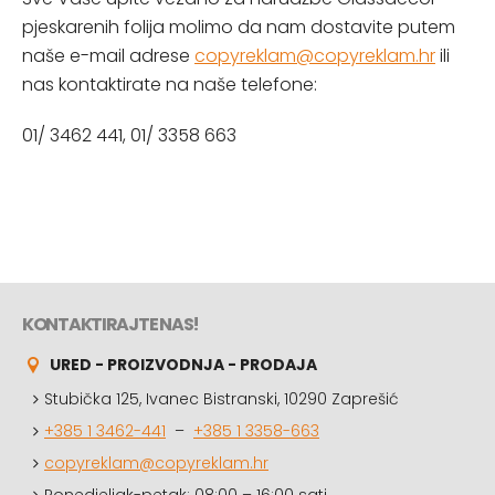
pjeskarenih folija molimo da nam dostavite putem
naše e-mail adrese
copyreklam@copyreklam.hr
ili
nas kontaktirate na naše telefone:
01/ 3462 441, 01/ 3358 663
KONTAKTIRAJTE NAS!
URED - PROIZVODNJA - PRODAJA
Stubička 125, Ivanec Bistranski, 10290 Zaprešić
+385 1 3462-441
–
+385 1 3358-663
copyreklam@copyreklam.hr