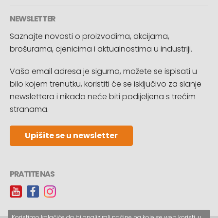
NEWSLETTER
Saznajte novosti o proizvodima, akcijama,
brošurama, cjenicima i aktualnostima u industriji.
Vaša email adresa je sigurna, možete se ispisati u
bilo kojem trenutku, koristiti će se isključivo za slanje
newslettera i nikada neće biti podijeljena s trećim
stranama.
Upišite se u newsletter
PRATITE NAS
Koristimo kolačiće da bi analizirali načine na koje se web koristi, u