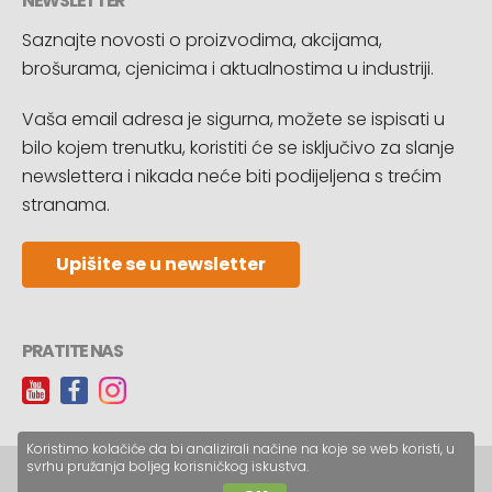
NEWSLETTER
Saznajte novosti o proizvodima, akcijama,
brošurama, cjenicima i aktualnostima u industriji.
Vaša email adresa je sigurna, možete se ispisati u
bilo kojem trenutku, koristiti će se isključivo za slanje
newslettera i nikada neće biti podijeljena s trećim
stranama.
Upišite se u newsletter
PRATITE NAS
Koristimo kolačiće da bi analizirali načine na koje se web koristi, u
svrhu pružanja boljeg korisničkog iskustva.
Copyright © CopyReklam d.o.o.