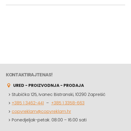
KONTAKTIRAJTE NAS!
URED - PROIZVODNJA - PRODAJA
Stubička 125, Ivanec Bistranski, 10290 Zaprešić
+385 1 3462-441
–
+385 1 3358-663
copyreklam@copyreklam.hr
Ponedjeljak-petak: 08:00 – 16:00 sati