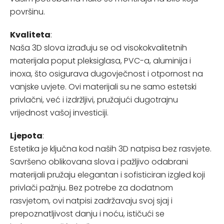
površinu.
Kvaliteta
:
Naša 3D slova izrađuju se od visokokvalitetnih
materijala poput pleksiglasa, PVC-a, aluminija i
inoxa, što osigurava dugovječnost i otpornost na
vanjske uvjete. Ovi materijali su ne samo estetski
privlačni, već i izdržljivi, pružajući dugotrajnu
vrijednost vašoj investiciji.
Ljepota
:
Estetika je ključna kod naših 3D natpisa bez rasvjete.
Savršeno oblikovana slova i pažljivo odabrani
materijali pružaju elegantan i sofisticiran izgled koji
privlači pažnju. Bez potrebe za dodatnom
rasvjetom, ovi natpisi zadržavaju svoj sjaj i
prepoznatljivost danju i noću, ističući se