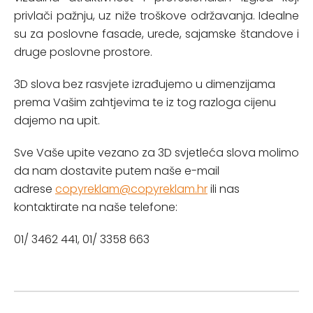
privlači pažnju, uz niže troškove održavanja. Idealne
su za poslovne fasade, urede, sajamske štandove i
druge poslovne prostore.
3D slova bez rasvjete izrađujemo u dimenzijama
prema Vašim zahtjevima te iz tog razloga cijenu
dajemo na upit.
Sve Vaše upite vezano za 3D svjetleća slova molimo
da nam dostavite putem naše e-mail
adrese
copyreklam@copyreklam.hr
ili nas
kontaktirate na naše telefone:
01/ 3462 441, 01/ 3358 663