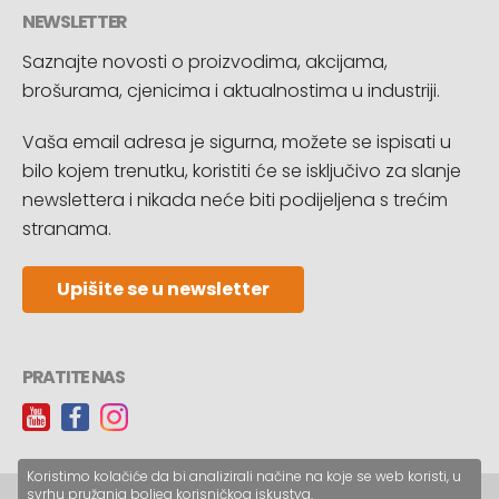
NEWSLETTER
Saznajte novosti o proizvodima, akcijama,
brošurama, cjenicima i aktualnostima u industriji.
Vaša email adresa je sigurna, možete se ispisati u
bilo kojem trenutku, koristiti će se isključivo za slanje
newslettera i nikada neće biti podijeljena s trećim
stranama.
Upišite se u newsletter
PRATITE NAS
Koristimo kolačiće da bi analizirali načine na koje se web koristi, u
svrhu pružanja boljeg korisničkog iskustva.