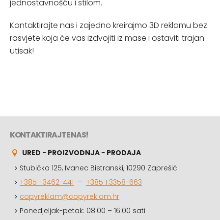
jednostavnošću i stilom.
Kontaktirajte nas i zajedno kreirajmo 3D reklamu bez
rasvjete koja će vas izdvojiti iz mase i ostaviti trajan
utisak!
KONTAKTIRAJTE NAS!
URED - PROIZVODNJA - PRODAJA
Stubička 125, Ivanec Bistranski, 10290 Zaprešić
+385 1 3462-441
–
+385 1 3358-663
copyreklam@copyreklam.hr
Ponedjeljak-petak: 08:00 – 16:00 sati