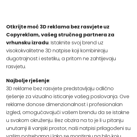
Otkrijte moć 3D reklama bez rasvjete uz
Copyreklam, vašeg stručnog partnera za
vrhunsku izradu
. Istaknite svoj brend uz
visokokvalitetne 3D natpise koji kombiniraju
dugotrajnost i estetiku, a pritom ne zahtijevaju
rasvjetu.
Najbolje rješenje
:
3D reklame bez rasvjete predstavljaju odlično
rješenje za vizualno isticanje vašeg poslovanja. Ove
reklame donose dimenzionalnost i profesionalan
izgled, omogućavajući vašem brendu da se istakne
u svakom okruženju. Bez obzira na to je li u pitanju
unutarnji ili vanjski prostor, naši natpisi prilagođeni su
vašim potrebama i lako se montiraju na bilo koju