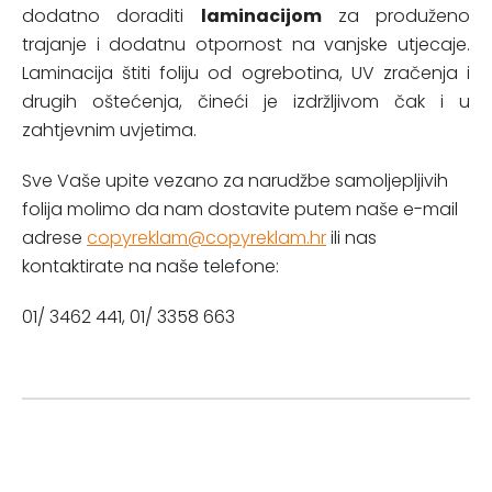
dodatno doraditi
laminacijom
za produženo
trajanje i dodatnu otpornost na vanjske utjecaje.
Laminacija štiti foliju od ogrebotina, UV zračenja i
drugih oštećenja, čineći je izdržljivom čak i u
zahtjevnim uvjetima.
Sve Vaše upite vezano za narudžbe samoljepljivih
folija molimo da nam dostavite putem naše e-mail
adrese
copyreklam@copyreklam.hr
ili nas
kontaktirate na naše telefone:
01/ 3462 441, 01/ 3358 663