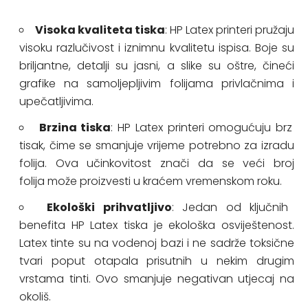
Visoka kvaliteta tiska
: HP Latex printeri pružaju
visoku razlučivost i iznimnu kvalitetu ispisa. Boje su
briljantne, detalji su jasni, a slike su oštre, čineći
grafike na samoljepljivim folijama privlačnima i
upečatljivima.
Brzina tiska
: HP Latex printeri omogućuju brz
tisak, čime se smanjuje vrijeme potrebno za izradu
folija. Ova učinkovitost znači da se veći broj
folija može proizvesti u kraćem vremenskom roku.
Ekološki prihvatljivo
: Jedan od ključnih
benefita HP Latex tiska je ekološka osviještenost.
Latex tinte su na vodenoj bazi i ne sadrže toksične
tvari poput otapala prisutnih u nekim drugim
vrstama tinti. Ovo smanjuje negativan utjecaj na
okoliš.