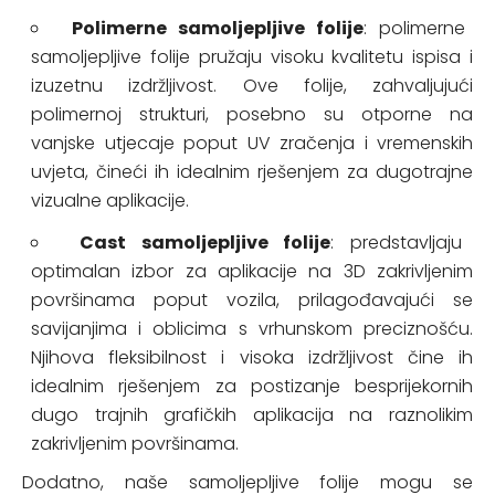
Polimerne samoljepljive folije
: polimerne
samoljepljive folije pružaju visoku kvalitetu ispisa i
izuzetnu izdržljivost. Ove folije, zahvaljujući
polimernoj strukturi, posebno su otporne na
vanjske utjecaje poput UV zračenja i vremenskih
uvjeta, čineći ih idealnim rješenjem za dugotrajne
vizualne aplikacije.
Cast samoljepljive folije
: predstavljaju
optimalan izbor za aplikacije na 3D zakrivljenim
površinama poput vozila, prilagođavajući se
savijanjima i oblicima s vrhunskom preciznošću.
Njihova fleksibilnost i visoka izdržljivost čine ih
idealnim rješenjem za postizanje besprijekornih
dugo trajnih grafičkih aplikacija na raznolikim
zakrivljenim površinama.
Dodatno, naše samoljepljive folije mogu se