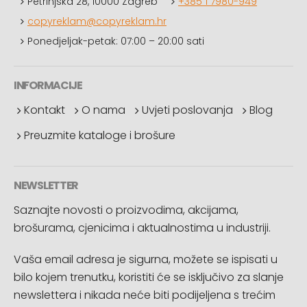
Petrinjska 28, 10000 Zagreb
+385 1 7980-949
copyreklam@copyreklam.hr
Ponedjeljak-petak: 07:00 – 20:00 sati
INFORMACIJE
Kontakt
O nama
Uvjeti poslovanja
Blog
Preuzmite kataloge i brošure
NEWSLETTER
Saznajte novosti o proizvodima, akcijama,
brošurama, cjenicima i aktualnostima u industriji.
Vaša email adresa je sigurna, možete se ispisati u
bilo kojem trenutku, koristiti će se isključivo za slanje
newslettera i nikada neće biti podijeljena s trećim