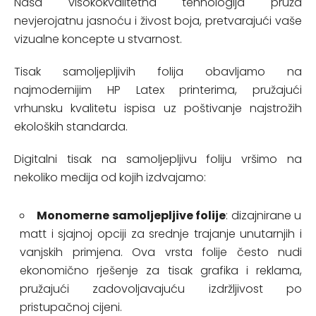
Naša visokokvalitetna tehnologija pruža
nevjerojatnu jasnoću i živost boja, pretvarajući vaše
vizualne koncepte u stvarnost.
Tisak samoljepljivih folija obavljamo na
najmodernijim HP Latex printerima, pružajući
vrhunsku kvalitetu ispisa uz poštivanje najstrožih
ekoloških standarda.
Digitalni tisak na samoljepljivu foliju vršimo na
nekoliko medija od kojih izdvajamo:
Monomerne samoljepljive folije
: dizajnirane u
matt i sjajnoj opciji za srednje trajanje unutarnjih i
vanjskih primjena. Ova vrsta folije često nudi
ekonomično rješenje za tisak grafika i reklama,
pružajući zadovoljavajuću izdržljivost po
pristupačnoj cijeni.