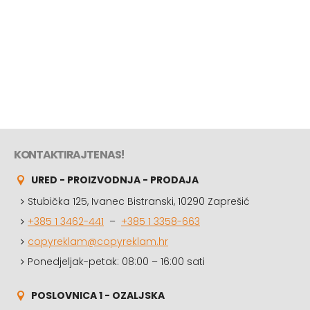
KONTAKTIRAJTE NAS!
URED - PROIZVODNJA - PRODAJA
Stubička 125, Ivanec Bistranski, 10290 Zaprešić
+385 1 3462-441
–
+385 1 3358-663
copyreklam@copyreklam.hr
Ponedjeljak-petak: 08:00 – 16:00 sati
POSLOVNICA 1 - OZALJSKA