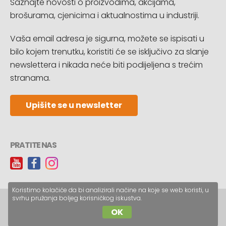
Saznajte novosti o proizvodima, akcijama,
brošurama, cjenicima i aktualnostima u industriji.
Vaša email adresa je sigurna, možete se ispisati u
bilo kojem trenutku, koristiti će se isključivo za slanje
newslettera i nikada neće biti podijeljena s trećim
stranama.
Upišite se u newsletter
PRATITE NAS
Koristimo kolačiće da bi analizirali načine na koje se web koristi, u
svrhu pružanja boljeg korisničkog iskustva.
Copyright © CopyReklam d.o.o.
OK