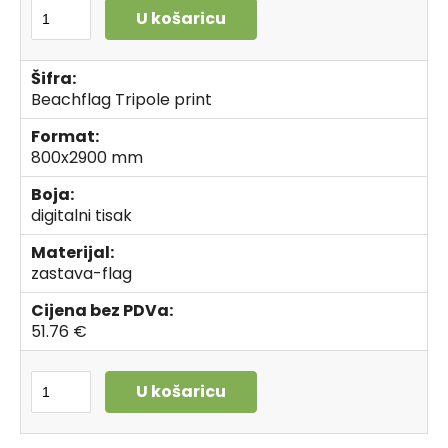
U košaricu
Šifra:
Beachflag Tripole print
Format:
800x2900 mm
Boja:
digitalni tisak
Materijal:
zastava-flag
Cijena bez PDVa:
51.76 €
U košaricu